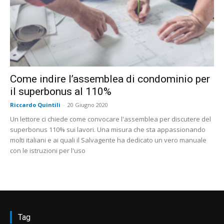
Come indire l’assemblea di condominio per
il superbonus al 110%
Riccardo Quintili
-
20 Giugno 2020
Un lettore ci chiede come convocare l'assemblea per discutere del
superbonus 110% sui lavori. Una misura che sta appassionando
molti italiani e ai quali il Salvagente ha dedicato un vero manuale
con le istruzioni per l'uso
Tag