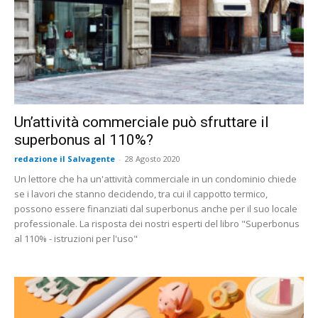
Un’attività commerciale può sfruttare il
superbonus al 110%?
redazione il Salvagente
-
28 Agosto 2020
Un lettore che ha un'attività commerciale in un condominio chiede
se i lavori che stanno decidendo, tra cui il cappotto termico,
possono essere finanziati dal superbonus anche per il suo locale
professionale. La risposta dei nostri esperti del libro "Superbonus
al 110% - istruzioni per l'uso"