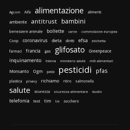
alimentazione
Aifa
alimenti
Agcom
bambini
antitrust
ambiente
bollette
benessere animale
carne
commissione europea
efsa
coronavirus
dieta
diritti
Coop
etichetta
glifosato
francia
Greenpeace
gas
farmaci
inquinamento
listeria
ministero salute
miti alimentari
pesticidi
pfas
Monsanto
Ogm
pasta
richiamo
plastica
ritiro
salmonella
privacy
salute
sicurezza
sicurezza alimentare
studio
telefonia
tim
test
zucchero
Ue