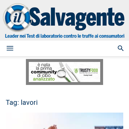
il
Salvagente
Tag: lavori