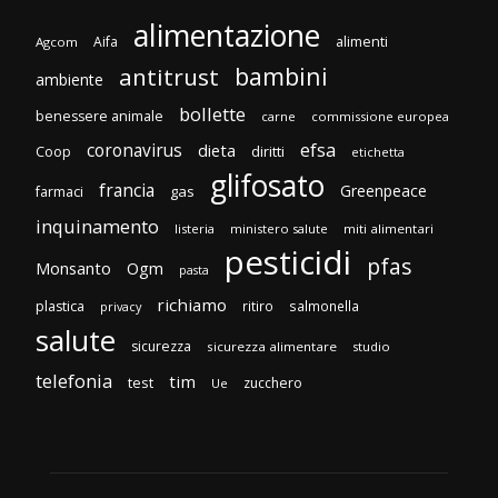
alimentazione
Aifa
alimenti
Agcom
bambini
antitrust
ambiente
bollette
benessere animale
carne
commissione europea
efsa
coronavirus
dieta
diritti
Coop
etichetta
glifosato
francia
Greenpeace
gas
farmaci
inquinamento
listeria
ministero salute
miti alimentari
pesticidi
pfas
Monsanto
Ogm
pasta
richiamo
plastica
ritiro
salmonella
privacy
salute
sicurezza
sicurezza alimentare
studio
telefonia
tim
test
zucchero
Ue