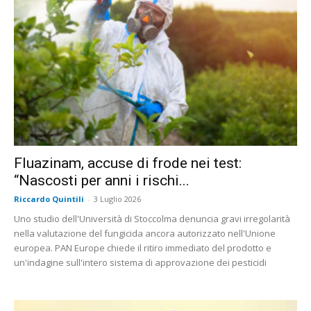
Fluazinam, accuse di frode nei test:
“Nascosti per anni i rischi...
Riccardo Quintili
-
3 Luglio 2026
Uno studio dell'Università di Stoccolma denuncia gravi irregolarità
nella valutazione del fungicida ancora autorizzato nell'Unione
europea. PAN Europe chiede il ritiro immediato del prodotto e
un'indagine sull'intero sistema di approvazione dei pesticidi