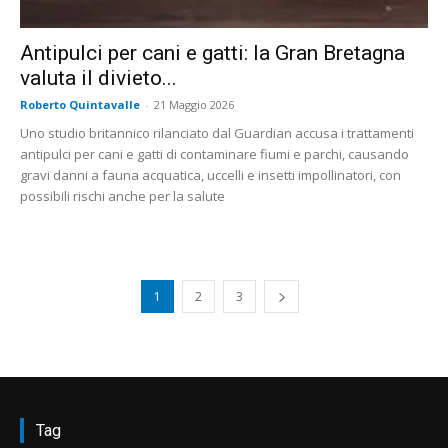
Antipulci per cani e gatti: la Gran Bretagna
valuta il divieto...
Roberto Quintavalle
-
21 Maggio 2026
Uno studio britannico rilanciato dal Guardian accusa i trattamenti
antipulci per cani e gatti di contaminare fiumi e parchi, causando
gravi danni a fauna acquatica, uccelli e insetti impollinatori, con
possibili rischi anche per la salute
1
2
3
Tag