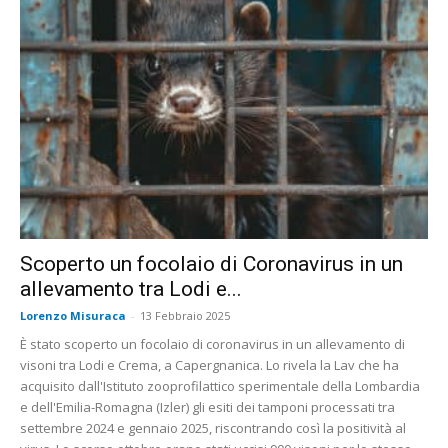
Scoperto un focolaio di Coronavirus in un
allevamento tra Lodi e...
Lorenzo Misuraca
-
13 Febbraio 2025
È stato scoperto un focolaio di coronavirus in un allevamento di
visoni tra Lodi e Crema, a Capergnanica. Lo rivela la Lav che ha
acquisito dall'Istituto zooprofilattico sperimentale della Lombardia
e dell'Emilia-Romagna (Izler) gli esiti dei tamponi processati tra
settembre 2024 e gennaio 2025, riscontrando così la positività al