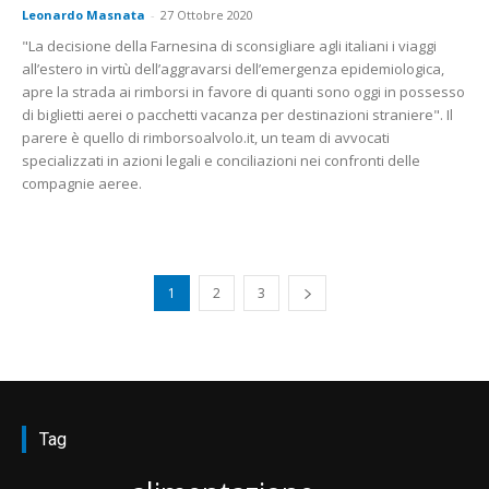
Leonardo Masnata
-
27 Ottobre 2020
"La decisione della Farnesina di sconsigliare agli italiani i viaggi
all’estero in virtù dell’aggravarsi dell’emergenza epidemiologica,
apre la strada ai rimborsi in favore di quanti sono oggi in possesso
di biglietti aerei o pacchetti vacanza per destinazioni straniere". Il
parere è quello di rimborsoalvolo.it, un team di avvocati
specializzati in azioni legali e conciliazioni nei confronti delle
compagnie aeree.
1
2
3
Tag