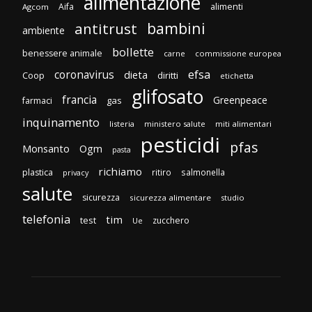
alimentazione
Aifa
alimenti
Agcom
bambini
antitrust
ambiente
bollette
benessere animale
carne
commissione europea
efsa
coronavirus
dieta
Coop
diritti
etichetta
glifosato
francia
Greenpeace
gas
farmaci
inquinamento
listeria
ministero salute
miti alimentari
pesticidi
pfas
Monsanto
Ogm
pasta
richiamo
plastica
ritiro
salmonella
privacy
salute
sicurezza
sicurezza alimentare
studio
telefonia
tim
test
zucchero
Ue