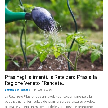
Pfas negli alimenti, la Rete zero Pfas alla
Regione Veneto: “Rendete...
Lorenzo Misuraca
-
14 Luglio 2026
La Rete zero Pfas chiede un tavolo tecnico permanente e la
pubblicazione dei risultati dei piani di sorveglianza su prodotti
animali e vegetali in 20 comuni delle zone rossa e arancione.