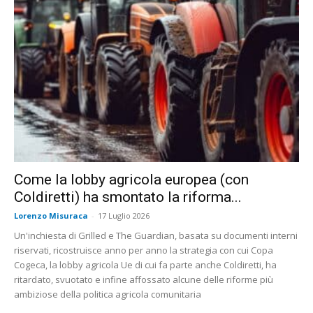
Come la lobby agricola europea (con
Coldiretti) ha smontato la riforma...
Lorenzo Misuraca
-
17 Luglio 2026
Un'inchiesta di Grilled e The Guardian, basata su documenti interni
riservati, ricostruisce anno per anno la strategia con cui Copa
Cogeca, la lobby agricola Ue di cui fa parte anche Coldiretti, ha
ritardato, svuotato e infine affossato alcune delle riforme più
ambiziose della politica agricola comunitaria