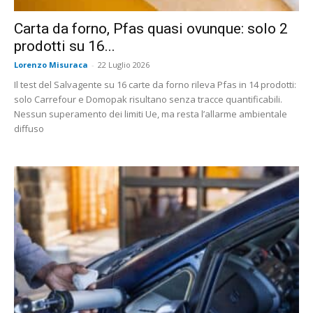
Carta da forno, Pfas quasi ovunque: solo 2
prodotti su 16...
Lorenzo Misuraca
-
22 Luglio 2026
Il test del Salvagente su 16 carte da forno rileva Pfas in 14 prodotti:
solo Carrefour e Domopak risultano senza tracce quantificabili.
Nessun superamento dei limiti Ue, ma resta l’allarme ambientale
diffuso