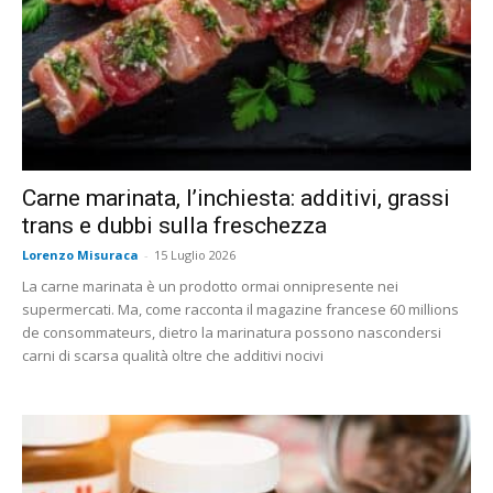
Carne marinata, l’inchiesta: additivi, grassi
trans e dubbi sulla freschezza
Lorenzo Misuraca
-
15 Luglio 2026
La carne marinata è un prodotto ormai onnipresente nei
supermercati. Ma, come racconta il magazine francese 60 millions
de consommateurs, dietro la marinatura possono nascondersi
carni di scarsa qualità oltre che additivi nocivi