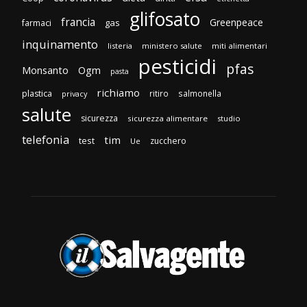
glifosato
francia
Greenpeace
gas
farmaci
inquinamento
listeria
ministero salute
miti alimentari
pesticidi
pfas
Monsanto
Ogm
pasta
richiamo
plastica
ritiro
salmonella
privacy
salute
sicurezza
sicurezza alimentare
studio
telefonia
tim
test
zucchero
Ue