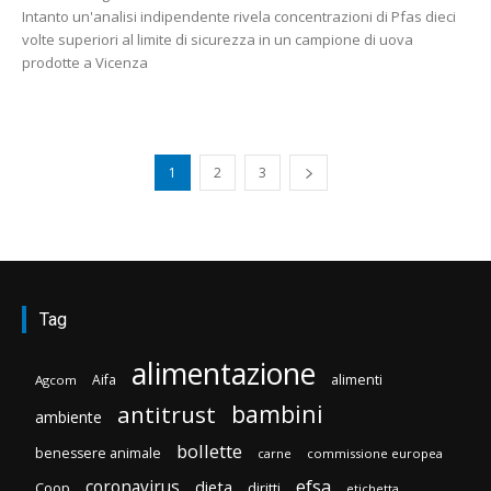
Intanto un'analisi indipendente rivela concentrazioni di Pfas dieci
volte superiori al limite di sicurezza in un campione di uova
prodotte a Vicenza
1
2
3
Tag
alimentazione
Aifa
alimenti
Agcom
bambini
antitrust
ambiente
bollette
benessere animale
carne
commissione europea
efsa
coronavirus
dieta
Coop
diritti
etichetta