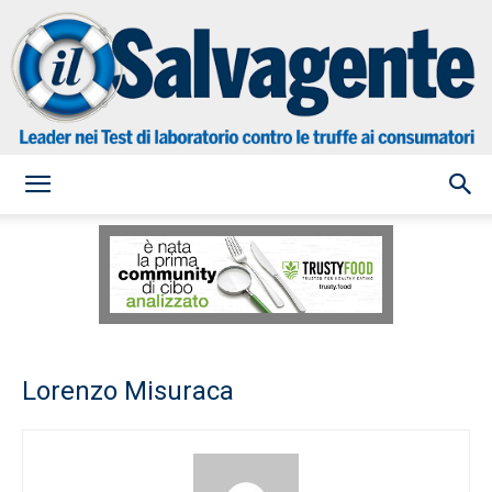
il
Salvagente
Lorenzo Misuraca