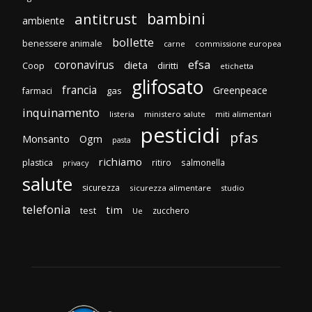
bambini
antitrust
ambiente
bollette
benessere animale
carne
commissione europea
efsa
coronavirus
dieta
Coop
diritti
etichetta
glifosato
francia
Greenpeace
gas
farmaci
inquinamento
listeria
ministero salute
miti alimentari
pesticidi
pfas
Monsanto
Ogm
pasta
richiamo
plastica
ritiro
salmonella
privacy
salute
sicurezza
sicurezza alimentare
studio
telefonia
tim
test
zucchero
Ue