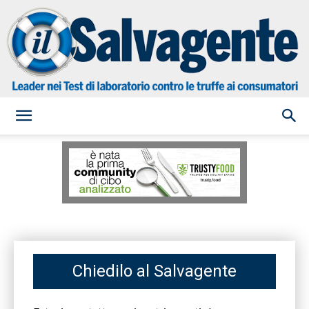
il
Salvagente
Chiedilo al Salvagente