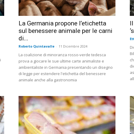
La Germania propone l’etichetta
I
sul benessere animale per le carni
‘
di...
Et
Roberto Quintavalle
-
11 Dicembre 2024
Di
Bi
La coalizione di minoranza rosso-verde tedesca
i
ch
prova a giocare le sue ultime carte animaliste e
di
ambientaliste in Germania presentando un disegno
as
di legge per estendere l'etichetta del benessere
al
animale anche alla gastronomia