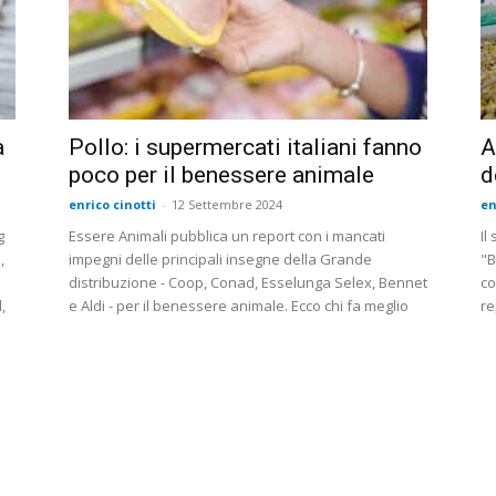
a
Pollo: i supermercati italiani fanno
A
poco per il benessere animale
d
enrico cinotti
-
12 Settembre 2024
en
g
Essere Animali pubblica un report con i mancati
Il
,
impegni delle principali insegne della Grande
"B
distribuzione - Coop, Conad, Esselunga Selex, Bennet
co
,
e Aldi - per il benessere animale. Ecco chi fa meglio
re