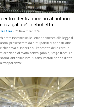
l centro-destra dice no al bollino
senza gabbie’ in etichetta
tore Cera
-
25 Novembre 2024
chiarato inammissibile l'emendamento alla legge di
lancio, presenetato da tutti i partiti di opposizione -
e chiedeva di inserire sull'etichetta delle carni la
chiarazione allevato senza gabbie, "cage free". Le
sociazioni animaliste: "I consumatori hanno diritto
la trasparenza"