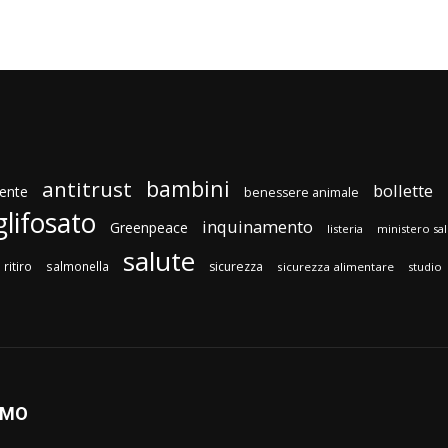
bambini
antitrust
bollette
ente
benessere animale
glifosato
inquinamento
Greenpeace
listeria
ministero sa
salute
ritiro
salmonella
sicurezza
sicurezza alimentare
studio
AMO