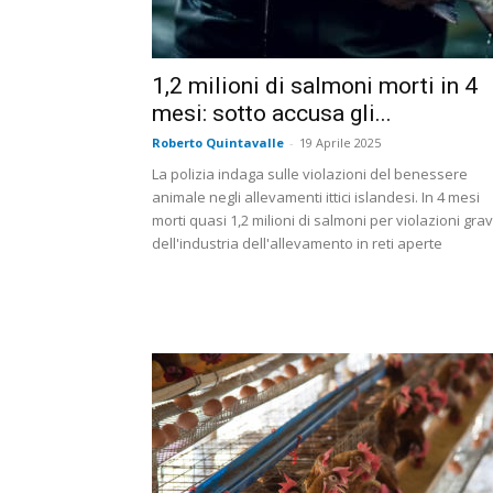
1,2 milioni di salmoni morti in 4
mesi: sotto accusa gli...
Roberto Quintavalle
-
19 Aprile 2025
La polizia indaga sulle violazioni del benessere
animale negli allevamenti ittici islandesi. In 4 mesi
morti quasi 1,2 milioni di salmoni per violazioni grav
dell'industria dell'allevamento in reti aperte