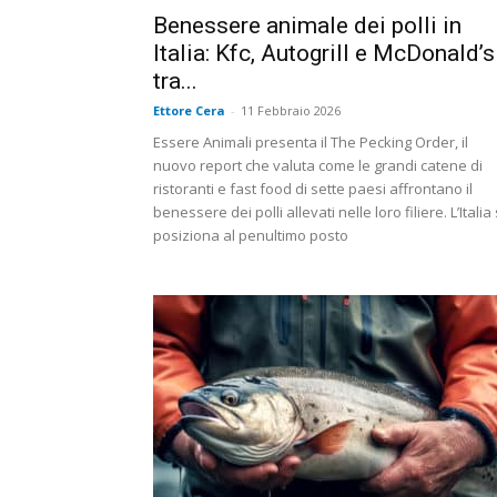
Benessere animale dei polli in
Italia: Kfc, Autogrill e McDonald’s
tra...
Ettore Cera
-
11 Febbraio 2026
Essere Animali presenta il The Pecking Order, il
nuovo report che valuta come le grandi catene di
ristoranti e fast food di sette paesi affrontano il
benessere dei polli allevati nelle loro filiere. L’Italia 
posiziona al penultimo posto