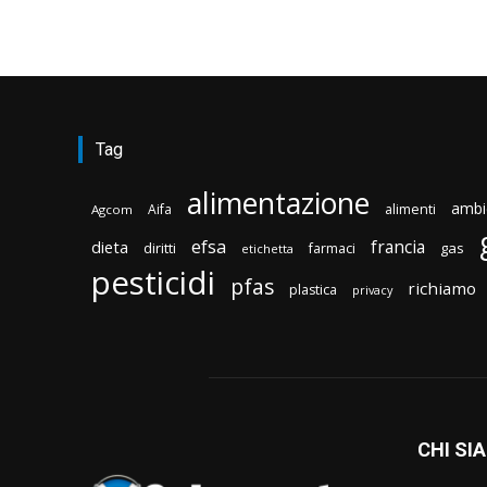
Tag
alimentazione
ambi
Aifa
alimenti
Agcom
efsa
francia
dieta
diritti
gas
farmaci
etichetta
pesticidi
pfas
richiamo
plastica
privacy
CHI SI