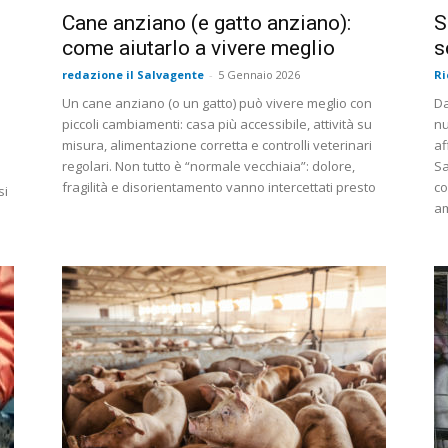
Cane anziano (e gatto anziano):
S
come aiutarlo a vivere meglio
s
redazione il Salvagente
-
5 Gennaio 2026
Ri
Un cane anziano (o un gatto) può vivere meglio con
Da
piccoli cambiamenti: casa più accessibile, attività su
nu
misura, alimentazione corretta e controlli veterinari
af
regolari. Non tutto è “normale vecchiaia”: dolore,
Sa
fragilità e disorientamento vanno intercettati presto
co
si
a