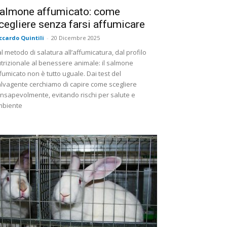
almone affumicato: come
cegliere senza farsi affumicare
ccardo Quintili
-
20 Dicembre 2025
l metodo di salatura all’affumicatura, dal profilo
trizionale al benessere animale: il salmone
fumicato non è tutto uguale. Dai test del
lvagente cerchiamo di capire come scegliere
nsapevolmente, evitando rischi per salute e
mbiente