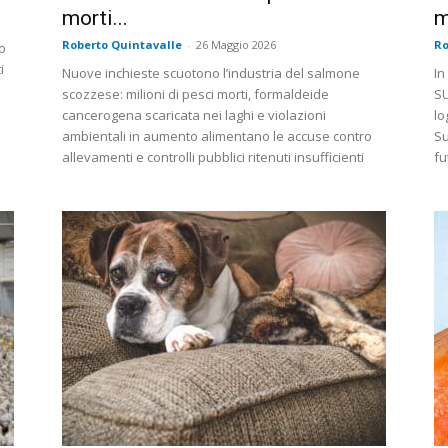
morti...
m
Roberto Quintavalle
-
26 Maggio 2026
Ro
o
i
Nuove inchieste scuotono l’industria del salmone
In
scozzese: milioni di pesci morti, formaldeide
SU
cancerogena scaricata nei laghi e violazioni
lo
ambientali in aumento alimentano le accuse contro
Su
allevamenti e controlli pubblici ritenuti insufficienti
fu