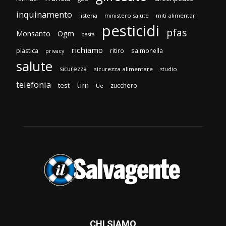
inquinamento
listeria
ministero salute
miti alimentari
pesticidi
pfas
Monsanto
Ogm
pasta
richiamo
plastica
ritiro
salmonella
privacy
salute
sicurezza
sicurezza alimentare
studio
telefonia
tim
test
zucchero
Ue
CHI SIAMO