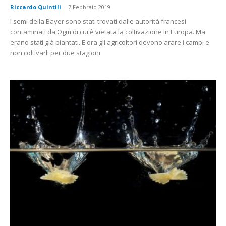
Riccardo Quintili
-
7 Febbraio 2019
I semi della Bayer sono stati trovati dalle autorità francesi
contaminati da Ogm di cui è vietata la coltivazione in Europa. Ma
erano stati già piantati. E ora gli agricoltori devono arare i campi e
non coltivarli per due stagioni