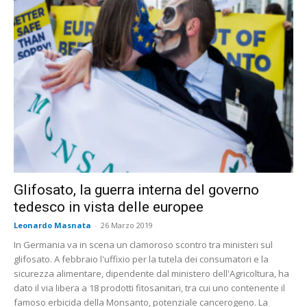
Glifosato, la guerra interna del governo
tedesco in vista delle europee
Leonardo Masnata
-
26 Marzo 2019
In Germania va in scena un clamoroso scontro tra ministeri sul
glifosato. A febbraio l'uffixio per la tutela dei consumatori e la
sicurezza alimentare, dipendente dal ministero dell'Agricoltura, ha
dato il via libera a 18 prodotti fitosanitari, tra cui uno contenente il
famoso erbicida della Monsanto, potenziale cancerogeno. La