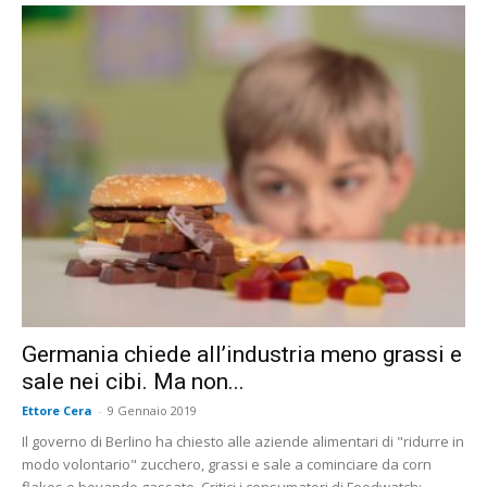
Germania chiede all’industria meno grassi e
sale nei cibi. Ma non...
Ettore Cera
-
9 Gennaio 2019
Il governo di Berlino ha chiesto alle aziende alimentari di "ridurre in
modo volontario" zucchero, grassi e sale a cominciare da corn
flakes e bevande gassate. Critici i consumatori di Foodwatch: