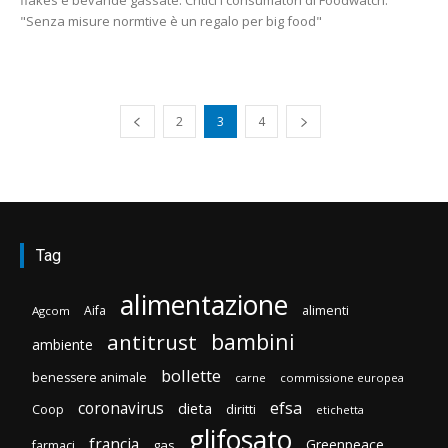
"Senza misure normtive è un regalo per big food"
2
3
4
Tag
alimentazione
Aifa
alimenti
Agcom
bambini
antitrust
ambiente
bollette
benessere animale
carne
commissione europea
efsa
coronavirus
dieta
diritti
Coop
etichetta
glifosato
francia
Greenpeace
gas
farmaci