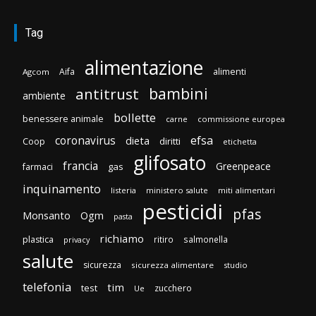
Tag
alimentazione
Aifa
alimenti
Agcom
bambini
antitrust
ambiente
bollette
benessere animale
carne
commissione europea
efsa
coronavirus
dieta
diritti
Coop
etichetta
glifosato
francia
Greenpeace
gas
farmaci
inquinamento
listeria
ministero salute
miti alimentari
pesticidi
pfas
Monsanto
Ogm
pasta
richiamo
plastica
ritiro
salmonella
privacy
salute
sicurezza
sicurezza alimentare
studio
telefonia
tim
test
zucchero
Ue