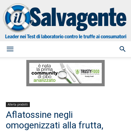
il
Salvagente
Allerta prodotti
Aflatossine negli
omogenizzati alla frutta,