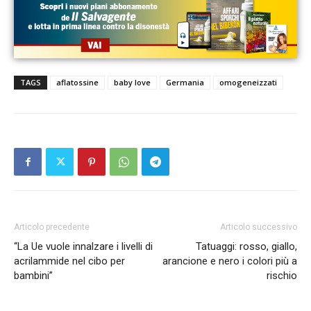
TAGS
aflatossine
baby love
Germania
omogeneizzati
Articolo precedente
Articolo successivo
“La Ue vuole innalzare i livelli di
Tatuaggi: rosso, giallo,
acrilammide nel cibo per
arancione e nero i colori più a
bambini”
rischio