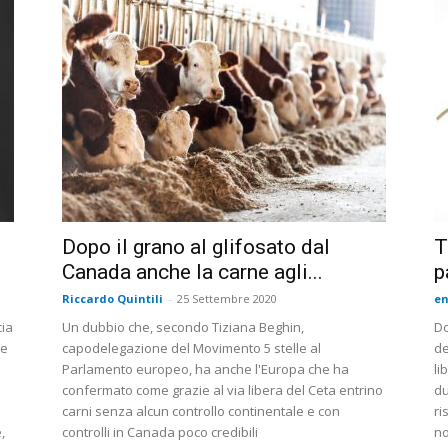
Dopo il grano al glifosato dal
T
Canada anche la carne agli...
p
Riccardo Quintili
-
25 Settembre 2020
en
cia
Un dubbio che, secondo Tiziana Beghin,
Do
 e
capodelegazione del Movimento 5 stelle al
de
Parlamento europeo, ha anche l'Europa che ha
li
confermato come grazie al via libera del Ceta entrino
du
carni senza alcun controllo continentale e con
ri
,
controlli in Canada poco credibili
no