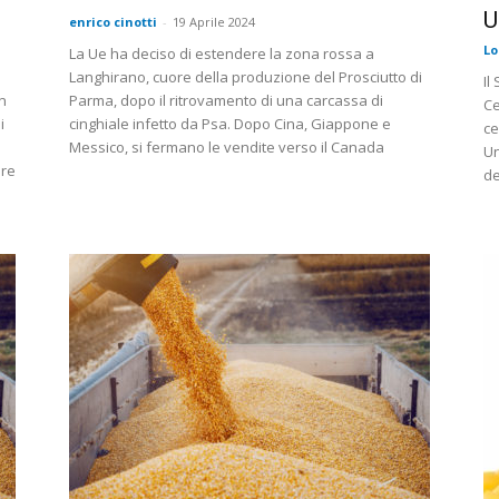
U
enrico cinotti
-
19 Aprile 2024
Lo
La Ue ha deciso di estendere la zona rossa a
Langhirano, cuore della produzione del Prosciutto di
Il
n
Parma, dopo il ritrovamento di una carcassa di
Ce
i
cinghiale infetto da Psa. Dopo Cina, Giappone e
ce
Messico, si fermano le vendite verso il Canada
Un
are
de