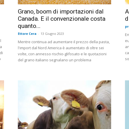
Grano, boom di importazioni dal
A
Canada. E il convenzionale costa
d
quanto...
pr
Ettore Cera
-
13 Giugno 2023
En
l
eu
Mentre continua ad aumentare il prezzo della pasta,
la
an
l'import dal Nord America è aumentato di oltre sei
di
ca
volte, con annesso rischio-glifosato e le quotazioni
o
so
del grano italiano segnalano un problema