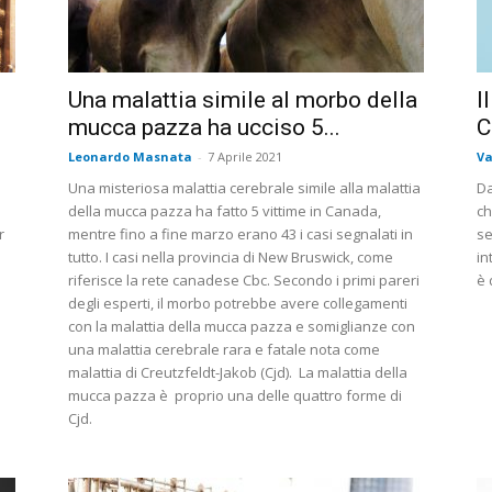
Una malattia simile al morbo della
I
mucca pazza ha ucciso 5...
C
Leonardo Masnata
-
7 Aprile 2021
Va
Una misteriosa malattia cerebrale simile alla malattia
Da
della mucca pazza ha fatto 5 vittime in Canada,
ch
r
mentre fino a fine marzo erano 43 i casi segnalati in
se
tutto. I casi nella provincia di New Bruswick, come
in
riferisce la rete canadese Cbc. Secondo i primi pareri
è 
degli esperti, il morbo potrebbe avere collegamenti
con la malattia della mucca pazza e somiglianze con
una malattia cerebrale rara e fatale nota come
malattia di Creutzfeldt-Jakob (Cjd). La malattia della
mucca pazza è proprio una delle quattro forme di
Cjd.