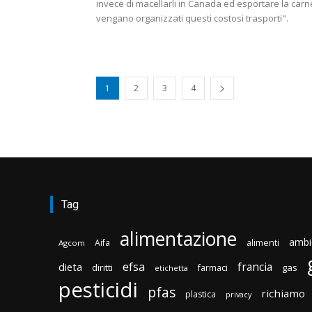
invece di macellarli in Canada ed esportare la carn
vengano organizzati questi costosi trasporti".
1
2
3
4
Tag
alimentazione
ambi
Aifa
alimenti
Agcom
efsa
francia
dieta
diritti
gas
farmaci
etichetta
pesticidi
pfas
richiamo
plastica
privacy