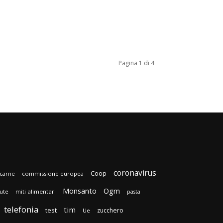
Pagina 1 di 4
coronavirus
Coop
carne
commissione europea
Monsanto
Ogm
lute
miti alimentari
pasta
telefonia
tim
test
zucchero
Ue