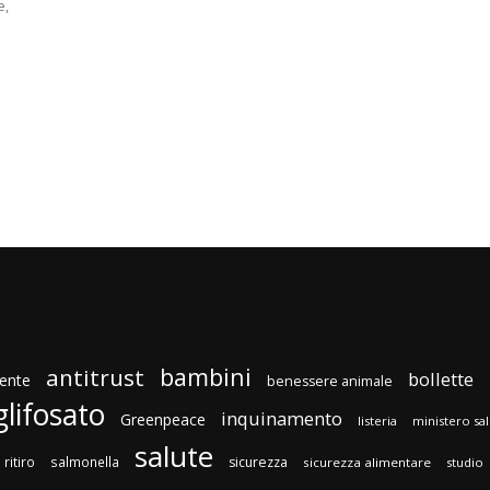
e,
bambini
antitrust
bollette
ente
benessere animale
glifosato
inquinamento
Greenpeace
listeria
ministero sa
salute
ritiro
salmonella
sicurezza
sicurezza alimentare
studio