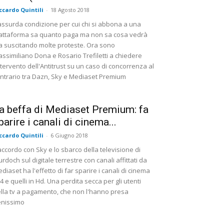
ccardo Quintili
-
18 Agosto 2018
assurda condizione per cui chi si abbona a una
attaforma sa quanto paga ma non sa cosa vedrà
a suscitando molte proteste. Ora sono
ssimiliano Dona e Rosario Trefiletti a chiedere
ntervento dell'Antitrust su un caso di concorrenza al
ntrario tra Dazn, Sky e Mediaset Premium
a beffa di Mediaset Premium: fa
parire i canali di cinema...
ccardo Quintili
-
6 Giugno 2018
accordo con Sky e lo sbarco della televisione di
rdoch sul digitale terrestre con canali affittati da
diaset ha l'effetto di far sparire i canali di cinema
4 e quelli in Hd. Una perdita secca per gli utenti
lla tv a pagamento, che non l'hanno presa
nissimo