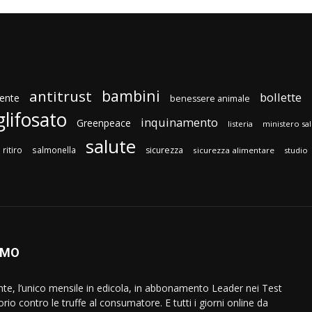
bambini
antitrust
bollette
ente
benessere animale
glifosato
inquinamento
Greenpeace
listeria
ministero sa
salute
ritiro
salmonella
sicurezza
sicurezza alimentare
studio
AMO
ente, l’unico mensile in edicola, in abbonamento Leader nei Test
orio contro le truffe al consumatore. E tutti i giorni online da