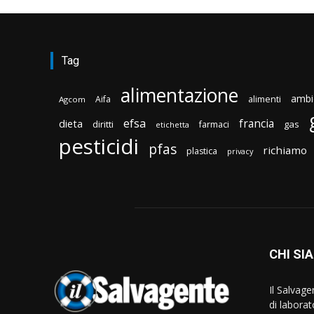
Tag
alimentazione
ambi
Aifa
alimenti
Agcom
efsa
francia
dieta
diritti
gas
farmaci
etichetta
pesticidi
pfas
richiamo
plastica
privacy
CHI SI
Il Salvag
di laborat