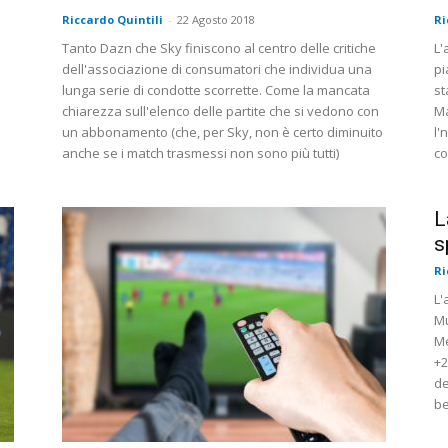
Riccardo Quintili
-
22 Agosto 2018
Ri
Tanto Dazn che Sky finiscono al centro delle critiche
L'
dell'associazione di consumatori che individua una
pi
lunga serie di condotte scorrette. Come la mancata
st
chiarezza sull'elenco delle partite che si vedono con
Ma
un abbonamento (che, per Sky, non è certo diminuito
l'
anche se i match trasmessi non sono più tutti)
co
L
s
Ri
L'
Mu
Me
+2
de
be