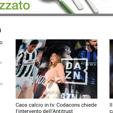
m
io
il
et
Caos calcio in tv: Codacons chiede
I
l’intervento dell’Antitrust
c