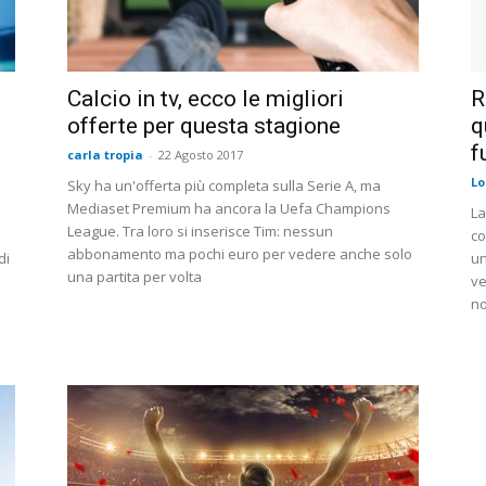
Calcio in tv, ecco le migliori
R
offerte per questa stagione
q
f
carla tropia
-
22 Agosto 2017
Lo
Sky ha un'offerta più completa sulla Serie A, ma
Mediaset Premium ha ancora la Uefa Champions
La
League. Tra loro si inserisce Tim: nessun
o
co
abbonamento ma pochi euro per vedere anche solo
di
un
una partita per volta
ve
no