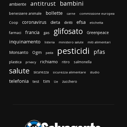
bambini
antitrust
ambiente
bollette
benessere animale
carne
commissione europea
efsa
coronavirus
dieta
diritti
Coop
etichetta
glifosato
francia
Greenpeace
gas
farmaci
inquinamento
listeria
ministero salute
miti alimentari
pesticidi
pfas
Monsanto
Ogm
pasta
richiamo
plastica
ritiro
salmonella
privacy
salute
sicurezza
sicurezza alimentare
studio
telefonia
tim
test
zucchero
Ue