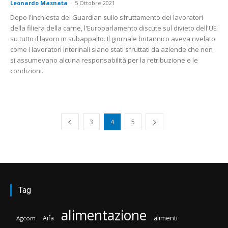
Leonardo Masnata
-
5 Ottobre 2021
Dopo l'inchiesta del Guardian sullo sfruttamento dei lavoratori
della filiera della carne, l'Europarlamento discute sul divieto dell'UE
su tutto il lavoro in subappalto. Il giornale britannico aveva rivelato
come i lavoratori interinali siano stati sfruttati da aziende che non
si assumevano alcuna responsabilità per la retribuzione e le
condizioni.
3
4
5
Tag
alimentazione
Aifa
alimenti
Agcom