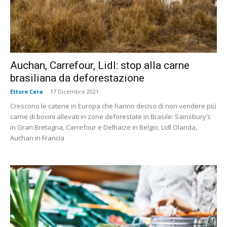
Auchan, Carrefour, Lidl: stop alla carne
brasiliana da deforestazione
Ettore Cera
-
17 Dicembre 2021
Crescono le catene in Europa che hanno deciso di non vendere più
carne di bovini allevati in zone deforestate in Brasile: Sainsbury’s
in Gran Bretagna, Carrefour e Delhaize in Belgio, Lidl Olanda,
Auchan in Francia