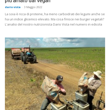
più amato dai vegan
dario vista
-
3 Maggio 2022
La soia è ricca di proteine, ha meno carboidrati dei legumi anche se
ha un indice glicemico elevato. Ma cosa finisce nei burger vegetali?
L'analisi del nostro nutrizionista Dario Vista nel numero in edicola