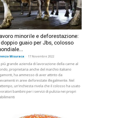
avoro minorile e deforestazione:
l doppio guaio per Jbs, colosso
ondiale...
renzo Misuraca
-
17 Novembre 2022
 più grande azienda di lavorazione della carne al
ndo, proprietaria anche del marchio italiano
gamonti, ha ammesso di aver attinto da
levamenti in aree deforestate illegalmente. Nel
attempo, un'inchiesta rivela che il colosso ha usato
voratori bambini per i servizi di pulizia nei propri
abilimenti