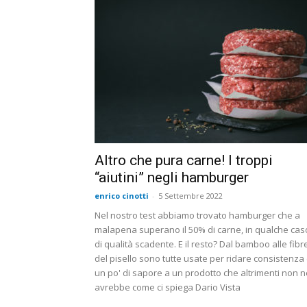
Altro che pura carne! I troppi
“aiutini” negli hamburger
enrico cinotti
-
5 Settembre 2022
Nel nostro test abbiamo trovato hamburger che a
malapena superano il 50% di carne, in qualche cas
di qualità scadente. E il resto? Dal bamboo alle fibr
del pisello sono tutte usate per ridare consistenza
un po' di sapore a un prodotto che altrimenti non n
avrebbe come ci spiega Dario Vista