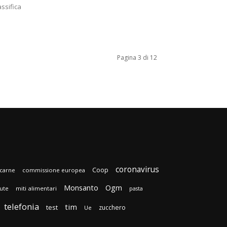
assifica
Pagina 3 di 12
coronavirus
Coop
carne
commissione europea
Monsanto
Ogm
lute
miti alimentari
pasta
telefonia
tim
test
zucchero
Ue