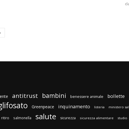
cl
bambini
antitrust
bollette
ente
benessere animale
glifosato
inquinamento
Greenpeace
listeria
ministero sa
salute
ritiro
salmonella
sicurezza
sicurezza alimentare
studio