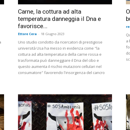
Carne, la cottura ad alta
O
temperatura danneggia il Dna e
b
favorisce...
re
Ettore Cera
-
18 Giugno 2023
Qu
a 
a
Uno studio condotto da ricercatori di prestigiose
fo
università Usa ha messo in evidenza come "la
do
cottura ad alta temperatura della carne rossa e
sc
trasformata può danneggiare il Dna del cibo e
questo aumenta il rischio mutazioni cellulari nel
consumatore" favorendo l'insorgenza del cancro