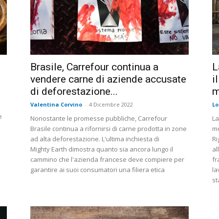
Brasile, Carrefour continua a
L
vendere carne di aziende accusate
i
di deforestazione...
m
Valentina Corvino
-
4 Dicembre 2022
Lo
e
Nonostante le promesse pubbliche, Carrefour
La
Brasile continua a rifornirsi di carne prodotta in zone
mo
ad alta deforestazione. L'ultima inchiesta di
Ri
Mighty Earth dimostra quanto sia ancora lungo il
al
cammino che l'azienda francese deve compiere per
fr
garantire ai suoi consumatori una filiera etica
la
st