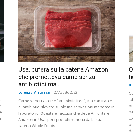
Usa, bufera sulla catena Amazon
Q
che prometteva carne senza
h
antibiotici ma...
Ri
Lorenzo Misuraca
-
27 Agosto 2022
Co
o
la
Carne venduta come "antibiotic free", ma con tracce
e
pr
di antibiotici rilevate su alcune convezioni mandate in
 e
pe
laboratorio. Questa è l'accusa che deve Affrontare
e
co
Amazon in Usa, per i prodotti venduti dalla sua
pe
catena Whole Foods
de