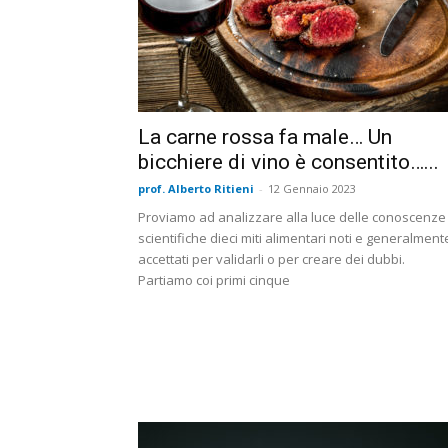
La carne rossa fa male… Un
bicchiere di vino è consentito…...
prof. Alberto Ritieni
-
12 Gennaio 2023
Proviamo ad analizzare alla luce delle conoscenze
scientifiche dieci miti alimentari noti e generalment
accettati per validarli o per creare dei dubbi.
Partiamo coi primi cinque