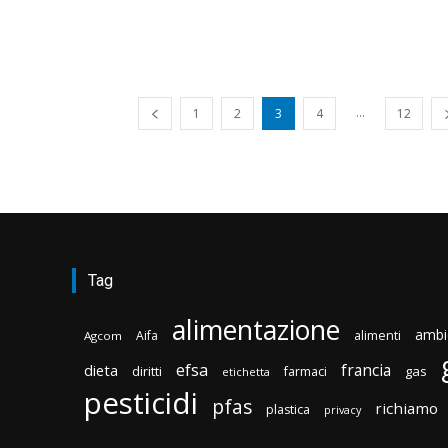
...
1
2
3
4
12
Tag
alimentazione
ambi
Aifa
alimenti
Agcom
efsa
francia
dieta
diritti
gas
farmaci
etichetta
pesticidi
pfas
richiamo
plastica
privacy