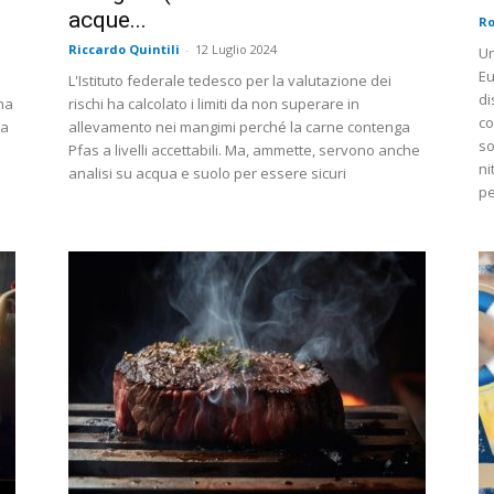
acque...
Ro
Riccardo Quintili
-
12 Luglio 2024
Un
Eu
L'Istituto federale tedesco per la valutazione dei
di
ha
rischi ha calcolato i limiti da non superare in
co
ma
allevamento nei mangimi perché la carne contenga
so
Pfas a livelli accettabili. Ma, ammette, servono anche
ni
analisi su acqua e suolo per essere sicuri
pe