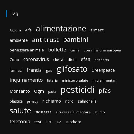
Tag
alimentazione
Aifa
alimenti
Agcom
bambini
antitrust
ambiente
bollette
benessere animale
carne
commissione europea
efsa
coronavirus
dieta
diritti
Coop
etichetta
glifosato
francia
Greenpeace
gas
farmaci
inquinamento
listeria
ministero salute
miti alimentari
pesticidi
pfas
Monsanto
Ogm
pasta
richiamo
plastica
ritiro
salmonella
privacy
salute
sicurezza
sicurezza alimentare
studio
telefonia
tim
test
zucchero
Ue