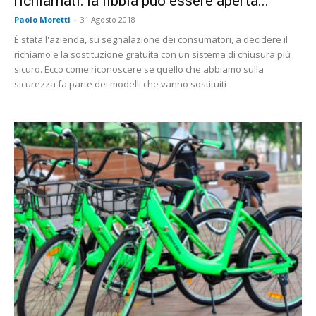
richiamati: la fibbia può essere aperta...
Paolo Moretti
-
31 Agosto 2018
È stata l'azienda, su segnalazione dei consumatori, a decidere il
richiamo e la sostituzione gratuita con un sistema di chiusura più
sicuro. Ecco come riconoscere se quello che abbiamo sulla
sicurezza fa parte dei modelli che vanno sostituiti