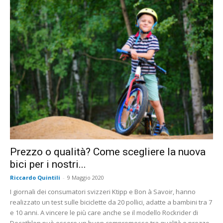
Prezzo o qualità? Come scegliere la nuova
bici per i nostri...
Riccardo Quintili
-
9 Maggio 2020
I giornali dei consumatori svizzeri Ktipp e Bon à Savoir, hanno
realizzato un test sulle biciclette da 20 pollici, adatte a bambini tra 7
e 10 anni. A vincere le più care anche se il modello Rockrider di