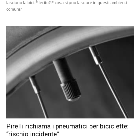
lasciano la bici. È lecito? E cosa si può lasciare in questi ambienti
comuni?
Pirelli richiama i pneumatici per biciclette:
“rischio incidente”