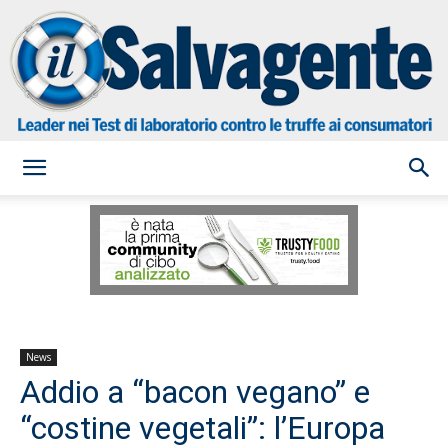
il
Salvagente
News
Addio a “bacon vegano” e
“costine vegetali”: l’Europa