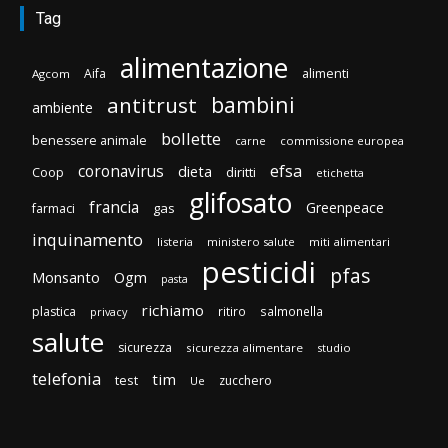
Tag
alimentazione
Aifa
alimenti
Agcom
bambini
antitrust
ambiente
bollette
benessere animale
carne
commissione europea
efsa
coronavirus
dieta
diritti
Coop
etichetta
glifosato
francia
Greenpeace
gas
farmaci
inquinamento
listeria
ministero salute
miti alimentari
pesticidi
pfas
Monsanto
Ogm
pasta
richiamo
plastica
ritiro
salmonella
privacy
salute
sicurezza
sicurezza alimentare
studio
telefonia
tim
test
zucchero
Ue