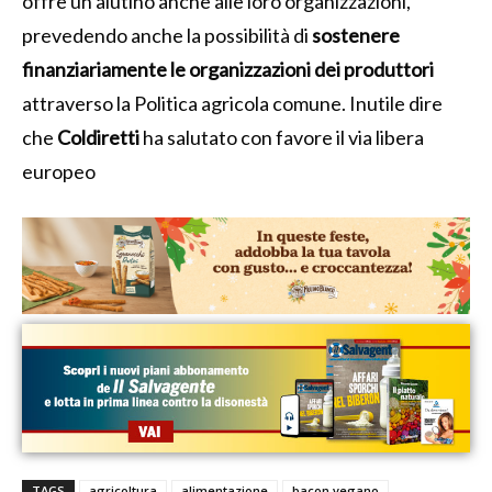
offre un aiutino anche alle loro organizzazioni,
prevedendo anche la possibilità di
sostenere
finanziariamente le organizzazioni dei produttori
attraverso la Politica agricola comune. Inutile dire
che
Coldiretti
ha salutato con favore il via libera
europeo
TAGS
agricoltura
alimentazione
bacon vegano