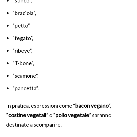
“stinco”,
“braciola”,
“petto”,
“fegato”,
“ribeye”,
“T-bone”,
“scamone”,
“pancetta”.
In pratica, espressioni come “
bacon vegano
“,
“
costine vegetali
” o “
pollo vegetale
” saranno
destinate a scomparire.