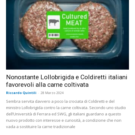
Nonostante Lollobrigida e Coldiretti italiani
favorevoli alla carne coltivata
Riccardo Quintili
-
28 Marzo 2024
Sembra servita davvero a poco la crociata di Coldiretti e del
ministro Lollobrigida contro la carne coltivata. Secondo uno studio
dell’Università di Ferrara ed SWG, gli italiani guardano a questo
nuovo prodotto con interesse e curiosità, a condizione che non
vada a sostituire la carne tradizionale