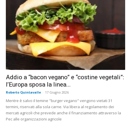
Addio a “bacon vegano” e “costine vegetali”:
l’Europa sposa la linea...
Roberto Quintavalle
-
17 Giugno 2026
Mentre è salvo il temine "burger vegano" vengono vietati 31
termini, riservati alla sola carne. Via libera al regolamento dei
mercati agricoli che prevede anche il finanziamento attraverso la
Pec alle organizzazioni agricole