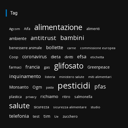
Tag
alimentazione
Aifa
alimenti
Agcom
bambini
antitrust
ambiente
bollette
benessere animale
carne
commissione europea
efsa
coronavirus
dieta
diritti
Coop
etichetta
glifosato
francia
Greenpeace
gas
farmaci
inquinamento
listeria
ministero salute
miti alimentari
pesticidi
pfas
Monsanto
Ogm
pasta
richiamo
plastica
ritiro
salmonella
privacy
salute
sicurezza
sicurezza alimentare
studio
telefonia
tim
test
zucchero
Ue