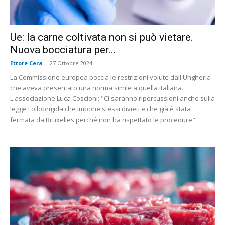
Ue: la carne coltivata non si può vietare.
Nuova bocciatura per...
Ettore Cera
-
27 Ottobre 2024
La Commissione europea boccia le restrizioni volute dall'Ungheria
che aveva presentato una norma simile a quella italiana.
L'associazione Luca Coscioni: "Ci saranno ripercussioni anche sulla
legge Lollobrigida che impone stessi divieti e che già è stata
fermata da Bruxelles perché non ha rispettato le procedure"