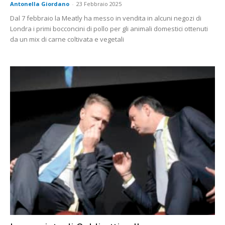
Antonella Giordano
-
23 Febbraio 2025
Dal 7 febbraio la Meatly ha messo in vendita in alcuni negozi di
Londra i primi bocconcini di pollo per gli animali domestici ottenuti
da un mix di carne coltivata e vegetali