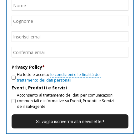
Nome
*
Nom
Cogn
Email
*
Inseri
email
Conf
email
Privacy Policy
*
Ho letto e accetto
le condizioni e le finalità del
trattamento dei dati personali
Eventi, Prodotti e Servizi
Acconsento al trattamento dei dati per comunicazioni
commerciali e informative su Eventi, Prodotti e Servizi
de il Salvagente