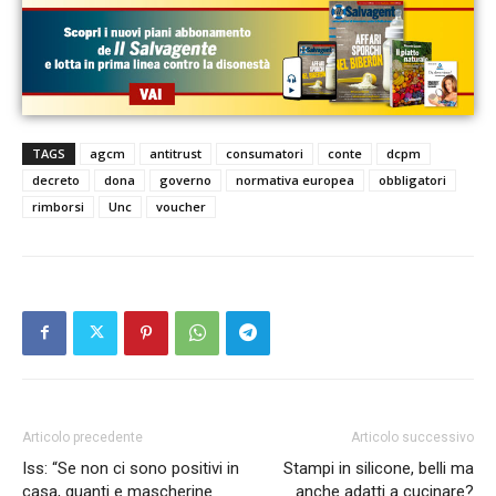
TAGS
agcm
antitrust
consumatori
conte
dcpm
decreto
dona
governo
normativa europea
obbligatori
rimborsi
Unc
voucher
Articolo precedente
Articolo successivo
Iss: “Se non ci sono positivi in
Stampi in silicone, belli ma
casa, guanti e mascherine
anche adatti a cucinare?