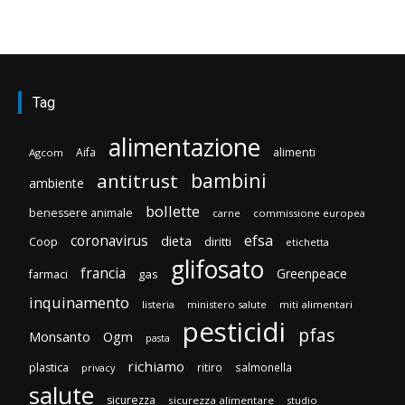
Tag
alimentazione
Aifa
alimenti
Agcom
bambini
antitrust
ambiente
bollette
benessere animale
carne
commissione europea
efsa
coronavirus
dieta
Coop
diritti
etichetta
glifosato
francia
Greenpeace
gas
farmaci
inquinamento
listeria
ministero salute
miti alimentari
pesticidi
pfas
Monsanto
Ogm
pasta
richiamo
plastica
ritiro
salmonella
privacy
salute
sicurezza
sicurezza alimentare
studio