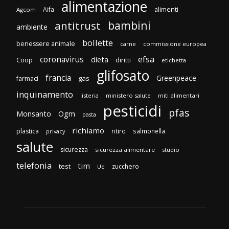
alimentazione
Aifa
alimenti
Agcom
bambini
antitrust
ambiente
bollette
benessere animale
carne
commissione europea
efsa
coronavirus
dieta
diritti
Coop
etichetta
glifosato
francia
Greenpeace
gas
farmaci
inquinamento
listeria
ministero salute
miti alimentari
pesticidi
pfas
Monsanto
Ogm
pasta
richiamo
plastica
ritiro
salmonella
privacy
salute
sicurezza
sicurezza alimentare
studio
telefonia
tim
test
zucchero
Ue