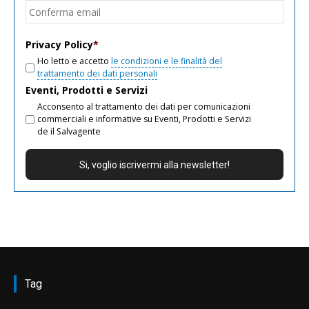
Conf
email
Privacy Policy
*
Ho letto e accetto
le condizioni e le finalità del
trattamento dei dati personali
Eventi, Prodotti e Servizi
Acconsento al trattamento dei dati per comunicazioni
commerciali e informative su Eventi, Prodotti e Servizi
de il Salvagente
Tag