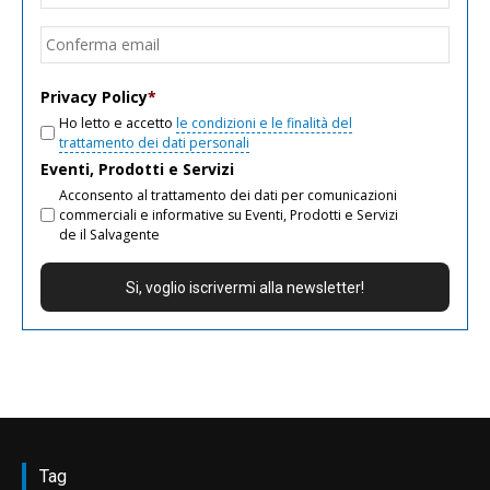
email
Conf
email
Privacy Policy
*
Ho letto e accetto
le condizioni e le finalità del
trattamento dei dati personali
Eventi, Prodotti e Servizi
Acconsento al trattamento dei dati per comunicazioni
commerciali e informative su Eventi, Prodotti e Servizi
de il Salvagente
Tag