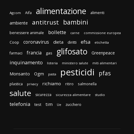
alimentazione
Aifa
alimenti
Agcom
bambini
antitrust
ambiente
bollette
benessere animale
carne
commissione europea
efsa
coronavirus
dieta
diritti
Coop
etichetta
glifosato
francia
Greenpeace
gas
farmaci
inquinamento
listeria
ministero salute
miti alimentari
pesticidi
pfas
Monsanto
Ogm
pasta
richiamo
plastica
ritiro
salmonella
privacy
salute
sicurezza
sicurezza alimentare
studio
telefonia
tim
test
zucchero
Ue