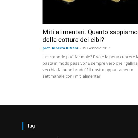
Miti alimentari. Quanto sappiamo
della cottura dei cibi?
prof. Alberto Ritieni
-
19 Gennaio 2017
Il microonde può far male? E vale la pena cuocere l
pasta in modo passivo? È sempre vero che "gallina
vecchia fa buon brodo"? Il nostro appuntamento
settimanale con i miti alimentari
Tag