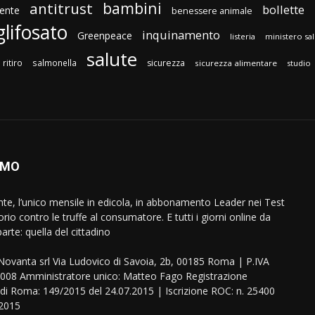
bambini
antitrust
bollette
ente
benessere animale
glifosato
inquinamento
Greenpeace
listeria
ministero sa
salute
ritiro
salmonella
sicurezza
sicurezza alimentare
studio
AMO
ente, l’unico mensile in edicola, in abbonamento Leader nei Test
orio contro le truffe al consumatore. E tutti i giorni online da
arte: quella del cittadino
eNovanta srl Via Ludovico di Savoia, 2b, 00185 Roma | P.IVA
08 Amministratore unico: Matteo Fago Registrazione
 di Roma: 149/2015 del 24.07.2015 | Iscrizione ROC: n. 25400
.2015