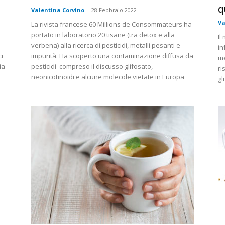
q
Valentina Corvino
-
28 Febbraio 2022
Va
La rivista francese 60 Millions de Consommateurs ha
portato in laboratorio 20 tisane (tra detox e alla
Il
verbena) alla ricerca di pesticidi, metalli pesanti e
in
ci
impurità. Ha scoperto una contaminazione diffusa da
me
ia
pesticidi compreso il discusso glifosato,
ri
neonicotinoidi e alcune molecole vietate in Europa
gl