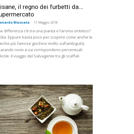
isane, il regno dei furbetti da…
upermercato
eonardo Masnata
-
11 Maggio 2018
e differenza c’è tra una pianta e l’aroma sintetico?
lta. Eppure basta poco per scoprire come anche le
rche più famose giochino molto sull’ambiguità,
arando nomi a cui corrispondono percentuali
dicole. Il viaggio del Salvagente tra gli scaffali