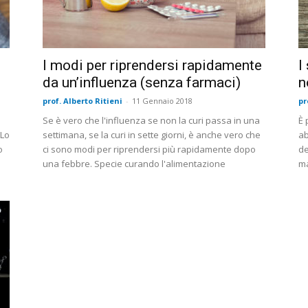
I modi per riprendersi rapidamente
I
da un’influenza (senza farmaci)
n
prof. Alberto Ritieni
-
11 Gennaio 2018
pr
Se è vero che l'influenza se non la curi passa in una
È 
 Lo
settimana, se la curi in sette giorni, è anche vero che
ab
o
ci sono modi per riprendersi più rapidamente dopo
de
una febbre. Specie curando l'alimentazione
ma