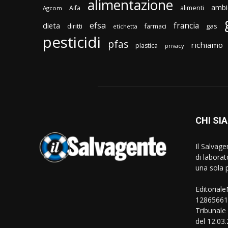
alimentazione
ambi
Aifa
alimenti
Agcom
efsa
francia
dieta
diritti
gas
farmaci
etichetta
pesticidi
pfas
richiamo
plastica
privacy
CHI SI
Il Salvag
di laborat
una sola p
Editorial
128656610
Tribunale
del 12.03