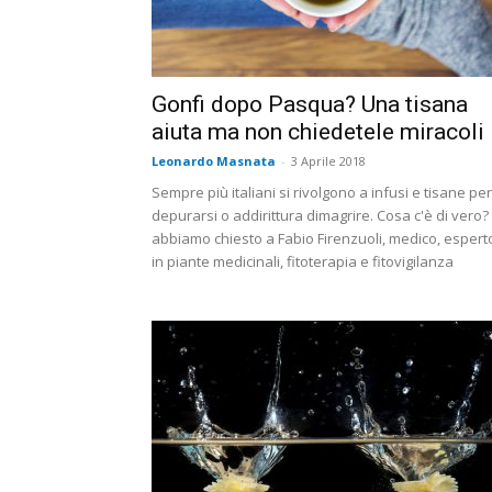
Gonfi dopo Pasqua? Una tisana
aiuta ma non chiedetele miracoli
Leonardo Masnata
-
3 Aprile 2018
Sempre più italiani si rivolgono a infusi e tisane per
depurarsi o addirittura dimagrire. Cosa c'è di vero?
abbiamo chiesto a Fabio Firenzuoli, medico, espert
in piante medicinali, fitoterapia e fitovigilanza