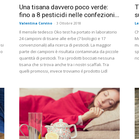
Una tisana davvero poco verde:
T
fino a 8 pesticidi nelle confezioni...
s
Valentina Corvino
-
3 Ottobre 2018
L
Il mensile tedesco Oko test ha portato in laboratorio
Ch
24 campioni di tisane alle erbe (7 biologici e 17
Mo
esi
convenzionali) alla ricerca di pesticidi. La maggior
ma
no
parte dei campioni è risultata contaminata da piccole
sp
quantità di pesticidi. Tra i prodotti bocciati nessuna
ri
tisana che si trova anche tra i nostri scaffali. Tra
quelli promossi, invece troviamo il prodotto Lidl