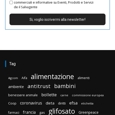
commerciali e informative su Eventi, Prodotti e Servizi
de il Salvagente
Tag
alimentazione
Aifa
alimenti
Agcom
bambini
antitrust
ambiente
bollette
benessere animale
carne
commissione europea
efsa
coronavirus
dieta
Coop
diritti
etichetta
glifosato
francia
Greenpeace
gas
farmaci