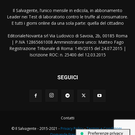
Il Salvagente, l’unico mensile in edicola, in abbonamento
Leader nei Test di laboratorio contro le truffe al consumatore.
E tutti i giorni online da una sola parte: quella del cittadino
EditorialeNovanta srl Via Ludovico di Savoia, 2b, 00185 Roma
| P.IVA 12865661008 Amministratore unico: Matteo Fago
Registrazione Tribunale di Roma: 149/2015 del 24.07.2015 |
Iscrizione ROC: n. 25400 del 12.03.2015
SEGUICI
Contatti
© Il Salvagente - 2015-2021 -
Privacy Policy
-
Termini e Condizioni
-
Domande Frequenti