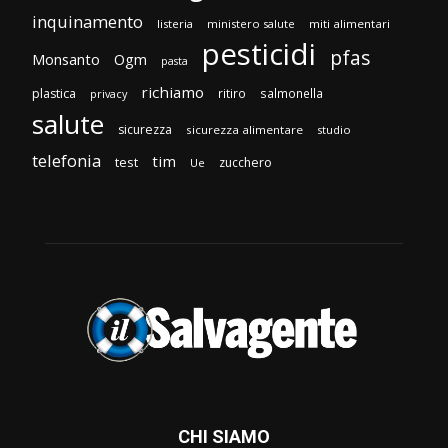
inquinamento
listeria
ministero salute
miti alimentari
pesticidi
pfas
Monsanto
Ogm
pasta
richiamo
plastica
ritiro
salmonella
privacy
salute
sicurezza
sicurezza alimentare
studio
telefonia
tim
test
zucchero
Ue
CHI SIAMO