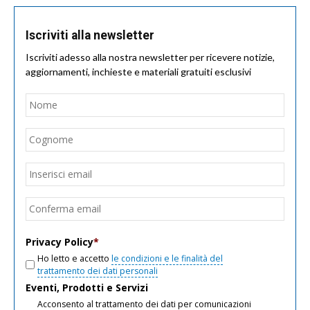
Iscriviti alla newsletter
Iscriviti adesso alla nostra newsletter per ricevere notizie,
aggiornamenti, inchieste e materiali gratuiti esclusivi
Nome
*
Nom
Cogn
Email
*
Inseri
email
Conf
email
Privacy Policy
*
Ho letto e accetto
le condizioni e le finalità del
trattamento dei dati personali
Eventi, Prodotti e Servizi
Acconsento al trattamento dei dati per comunicazioni