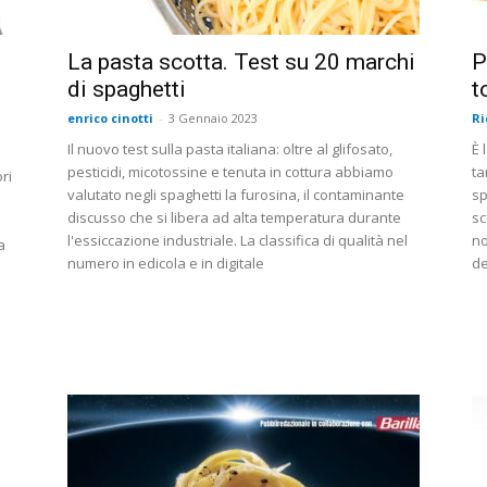
l
La pasta scotta. Test su 20 marchi
P
di spaghetti
t
enrico cinotti
-
3 Gennaio 2023
Ri
Il nuovo test sulla pasta italiana: oltre al glifosato,
È 
pesticidi, micotossine e tenuta in cottura abbiamo
ta
ri
valutato negli spaghetti la furosina, il contaminante
sp
discusso che si libera ad alta temperatura durante
sc
l'essiccazione industriale. La classifica di qualità nel
no
a
numero in edicola e in digitale
de