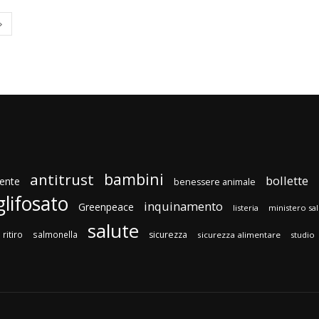
bambini
antitrust
bollette
ente
benessere animale
glifosato
inquinamento
Greenpeace
listeria
ministero sa
salute
ritiro
salmonella
sicurezza
sicurezza alimentare
studio