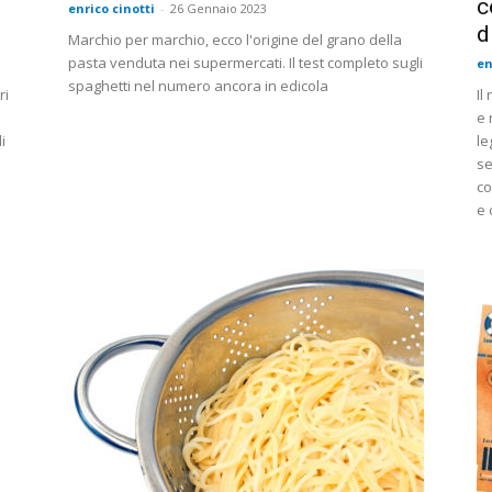
c
enrico cinotti
-
26 Gennaio 2023
d
Marchio per marchio, ecco l'origine del grano della
pasta venduta nei supermercati. Il test completo sugli
en
spaghetti nel numero ancora in edicola
ri
Il
e 
i
le
se
co
e 