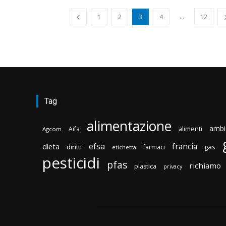
...
1
2
3
4
12
Tag
alimentazione
ambi
Aifa
alimenti
Agcom
efsa
francia
dieta
diritti
gas
farmaci
etichetta
pesticidi
pfas
richiamo
plastica
privacy