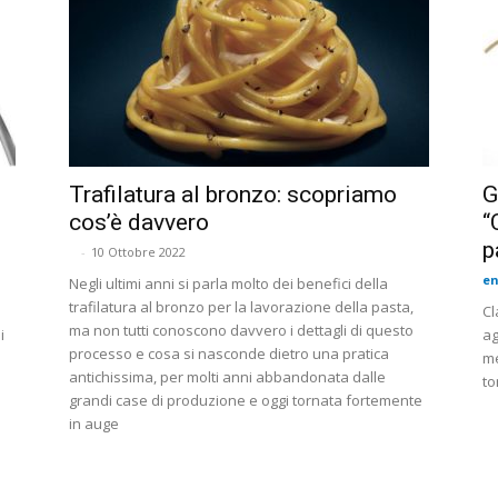
Trafilatura al bronzo: scopriamo
G
cos’è davvero
“
p
-
10 Ottobre 2022
en
Negli ultimi anni si parla molto dei benefici della
trafilatura al bronzo per la lavorazione della pasta,
Cl
ma non tutti conoscono davvero i dettagli di questo
i
ag
processo e cosa si nasconde dietro una pratica
me
antichissima, per molti anni abbandonata dalle
to
grandi case di produzione e oggi tornata fortemente
in auge