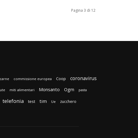
Pagina 3 di 12
coronavirus
Coop
carne
commissione europea
Monsanto
Ogm
lute
miti alimentari
pasta
telefonia
tim
test
zucchero
Ue