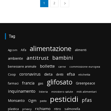
1
2
Tag
alimentazione
Aifa
alimenti
Agcom
bambini
antitrust
ambiente
bollette
benessere animale
carne
commissione europea
efsa
coronavirus
dieta
diritti
Coop
etichetta
glifosato
francia
Greenpeace
gas
farmaci
inquinamento
listeria
ministero salute
miti alimentari
pesticidi
pfas
Monsanto
Ogm
pasta
richiamo
plastica
ritiro
salmonella
privacy