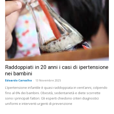
Raddoppiati in 20 anni i casi di ipertensione
nei bambini
Edoardo Carvalho
-
13 Novembre 2025
L’ipertensione infantile è quasi raddoppiata in vent’anni, colpendo
fino al 6% dei bambini. Obesità, sedentarietà e diete scorrette
sono i principali fattori. Gli esperti chiedono criteri diagnostici
uniformi e interventi urgenti di prevenzione