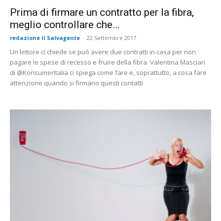
Prima di firmare un contratto per la fibra,
meglio controllare che…
redazione il Salvagente
-
22 Settembre 2017
Un lettore ci chiede se può avere due contratti in casa per non
pagare le spese di recesso e fruire della fibra. Valentina Masciari
di @KonsumerItalia ci spiega come fare e, soprattutto, a cosa fare
attenzione quando si firmano questi contatti