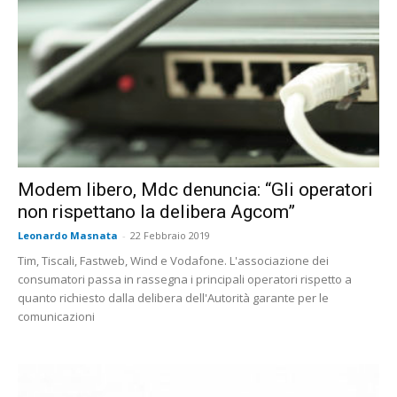
Modem libero, Mdc denuncia: “Gli operatori
non rispettano la delibera Agcom”
Leonardo Masnata
-
22 Febbraio 2019
Tim, Tiscali, Fastweb, Wind e Vodafone. L'associazione dei
consumatori passa in rassegna i principali operatori rispetto a
quanto richiesto dalla delibera dell'Autorità garante per le
comunicazioni