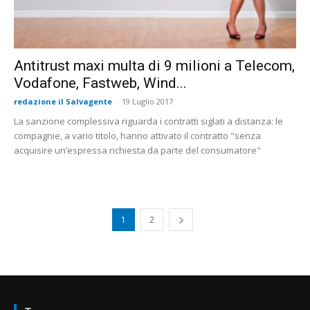
Antitrust maxi multa di 9 milioni a Telecom,
Vodafone, Fastweb, Wind...
redazione il Salvagente
-
19 Luglio 2017
La sanzione complessiva riguarda i contratti siglati a distanza: le
compagnie, a vario titolo, hanno attivato il contratto "senza
acquisire un’espressa richiesta da parte del consumatore"
1
2