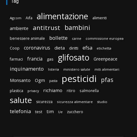
Tag
alimentazione
Aifa
alimenti
Agcom
bambini
antitrust
ambiente
bollette
benessere animale
carne
commissione europea
efsa
coronavirus
dieta
diritti
Coop
etichetta
glifosato
francia
Greenpeace
gas
farmaci
inquinamento
listeria
ministero salute
miti alimentari
pesticidi
pfas
Monsanto
Ogm
pasta
richiamo
plastica
ritiro
salmonella
privacy
salute
sicurezza
sicurezza alimentare
studio
telefonia
tim
test
zucchero
Ue