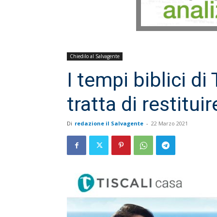
Chiedilo al Salvagente
I tempi biblici di
tratta di restituir
Di
redazione il Salvagente
-
22 Marzo 2021