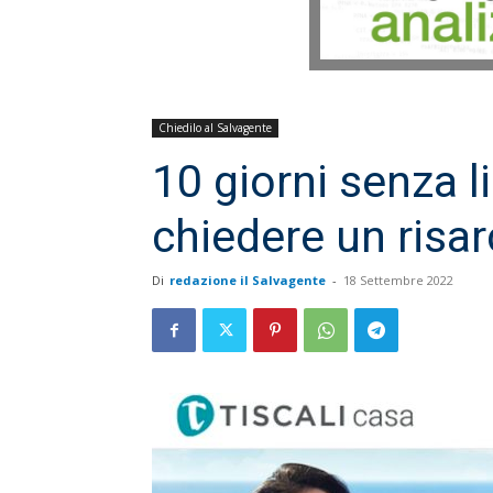
Chiedilo al Salvagente
10 giorni senza l
chiedere un risa
Di
redazione il Salvagente
-
18 Settembre 2022