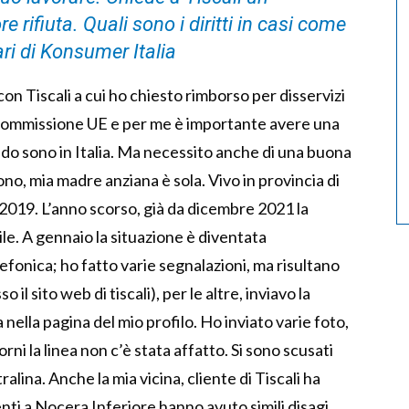
e rifiuta. Quali sono i diritti in casi come
ri di Konsumer Italia
n Tiscali a cui ho chiesto rimborso per disservizi
 Commissione UE e per me è importante avere una
o sono in Italia. Ma necessito anche di una buona
no, mia madre anziana è sola. Vivo in provincia di
 2019. L’anno scorso, già da dicembre 2021 la
le. A gennaio la situazione è diventata
efonica; ho fatto varie segnalazioni, ma risultano
l sito web di tiscali), per le altre, inviavo la
nella pagina del mio profilo. Ho inviato varie foto,
orni la linea non c’è stata affatto. Si sono scusati
alina. Anche la mia vicina, cliente di Tiscali ha
enti a Nocera Inferiore hanno avuto simili disagi.