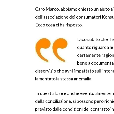
Caro Marco, abbiamo chiesto un aiuto a 
dell’associazione dei consumatori Konsum
Ecco cosa ci ha risposto.
Dico subito che Ti
quanto riguarda le r
certamente ragione
bene a documentar
disservizio che avrà impattato sull’inte
lamentato la stessa anomalia.
In questa fase e anche eventualmente nel
della conciliazione, si possono però ric
previsto dalle condizioni del contratto in