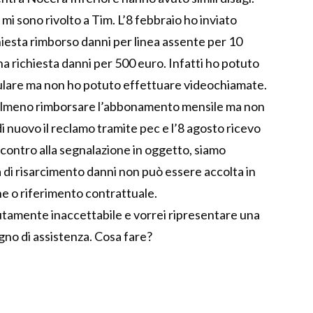
mi sono rivolto a Tim. L’8 febbraio ho inviato
iesta rimborso danni per linea assente per 10
na richiesta danni per 500 euro. Infatti ho potuto
ellulare ma non ho potuto effettuare videochiamate.
almeno rimborsare l’abbonamento mensile ma non
 di nuovo il reclamo tramite pec e l’8 agosto ricevo
iscontro alla segnalazione in oggetto, siamo
a di risarcimento danni non può essere accolta in
ne o riferimento contrattuale.
utamente inaccettabile e vorrei ripresentare una
gno di assistenza. Cosa fare?