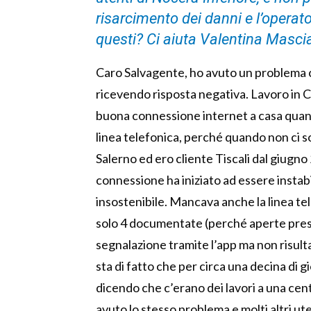
risarcimento dei danni e l’operator
questi? Ci aiuta Valentina Mascia
Caro Salvagente, ho avuto un problema co
ricevendo risposta negativa. Lavoro in
buona connessione internet a casa quand
linea telefonica, perché quando non ci so
Salerno ed ero cliente Tiscali dal giugno
connessione ha iniziato ad essere instabi
insostenibile. Mancava anche la linea tel
solo 4 documentate (perché aperte presso i
segnalazione tramite l’app ma non risulta 
sta di fatto che per circa una decina di gi
dicendo che c’erano dei lavori a una centr
avuto lo stesso problema e molti altri ut