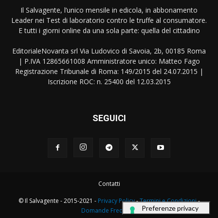
Il Salvagente, l’unico mensile in edicola, in abbonamento
Leader nei Test di laboratorio contro le truffe al consumatore.
E tutti i giorni online da una sola parte: quella del cittadino
EditorialeNovanta srl Via Ludovico di Savoia, 2b, 00185 Roma
| P.IVA 12865661008 Amministratore unico: Matteo Fago
Registrazione Tribunale di Roma: 149/2015 del 24.07.2015 |
Iscrizione ROC: n. 25400 del 12.03.2015
SEGUICI
Contatti
© Il Salvagente - 2015-2021 -
Privacy Policy
-
Termini e Condizioni
-
Domande Frequenti