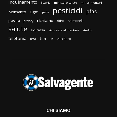
inquinamento
listeria
ministero salute
miti alimentari
pesticidi
pfas
Monsanto
Ogm
pasta
richiamo
plastica
ritiro
salmonella
privacy
salute
sicurezza
sicurezza alimentare
studio
telefonia
tim
test
zucchero
Ue
CHI SIAMO