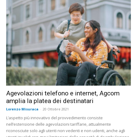
Agevolazioni telefono e internet, Agcom
amplia la platea dei destinatari
Lorenzo Misuraca
-
20 Ottobre 2021
L’aspetto più innovativo del provvedimento consiste
nell’estensione delle agevolazioni tariffarie, attualmente
riconosciute solo agli utenti non vedenti e non udenti, anche agli
utenti invalidi con gravi limitazioni della capacità di deambulazione