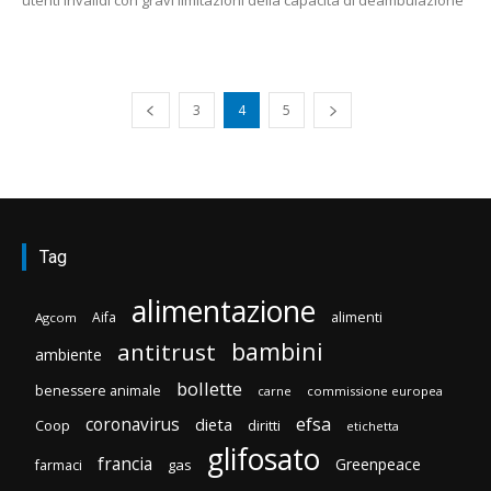
3
4
5
Tag
alimentazione
Aifa
alimenti
Agcom
bambini
antitrust
ambiente
bollette
benessere animale
carne
commissione europea
efsa
coronavirus
dieta
Coop
diritti
etichetta
glifosato
francia
Greenpeace
gas
farmaci