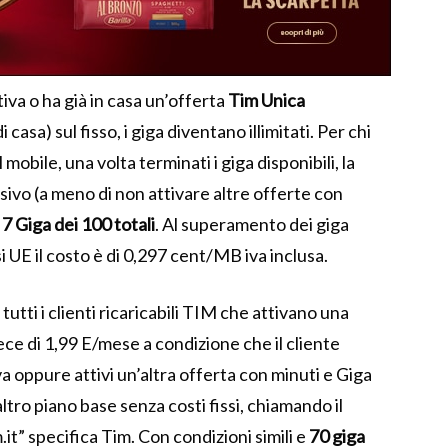
iva o ha già in casa un’offerta
Tim Unica
casa) sul fisso, i giga diventano illimitati. Per chi
 mobile, una volta terminati i giga disponibili, la
sivo (a meno di non attivare altre offerte con
 7 Giga dei 100 totali
. Al superamento dei giga
i UE il costo è di 0,297 cent/MB iva inclusa.
 tutti i clienti ricaricabili TIM che attivano una
e di 1,99 E/mese a condizione che il cliente
va oppure attivi un’altra offerta con minuti e Giga
ltro piano base senza costi fissi, chiamando il
t” specifica Tim. Con condizioni simili e
70 giga