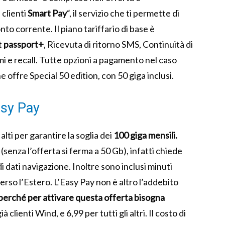
 clienti
Smart Pay
“, il servizio che ti permette di
nto corrente. Il piano tariffario di base è
t
passport+
, Ricevuta di ritorno SMS, Continuità di
mi e recall. Tutte opzioni a pagamento nel caso
 offre Special 50 edition, con 50 giga inclusi.
asy Pay
 alti per garantire la soglia dei
100 giga mensili.
(senza l’offerta si ferma a 50 Gb), infatti chiede
 dati navigazione. Inoltre sono inclusi minuti
verso l’Estero. L’Easy Pay non è altro l’addebito
perché per attivare questa offerta bisogna
ià clienti Wind, e 6,99 per tutti gli altri. Il costo di