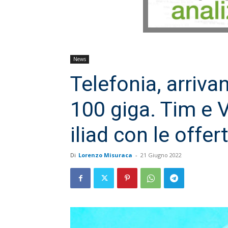
News
Telefonia, arriva
100 giga. Tim e 
iliad con le offer
Di
Lorenzo Misuraca
-
21 Giugno 2022