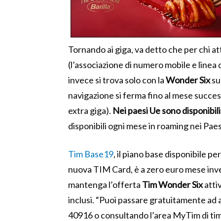
Tornando ai giga, va detto che per chi att
(l’associazione di numero mobile e linea di 
invece si trova solo con la
Wonder Six
sul
navigazione si ferma fino al mese succes
extra giga).
Nei paesi Ue sono disponibili
disponibili ogni mese in roaming nei Paes
Tim Base19
, il piano base disponibile per
nuova TIM Card, è a zero euro mese invec
mantenga l’offerta
Tim Wonder Six
atti
inclusi. “Puoi passare gratuitamente ad a
40916 o consultando l’area MyTim di tim.i