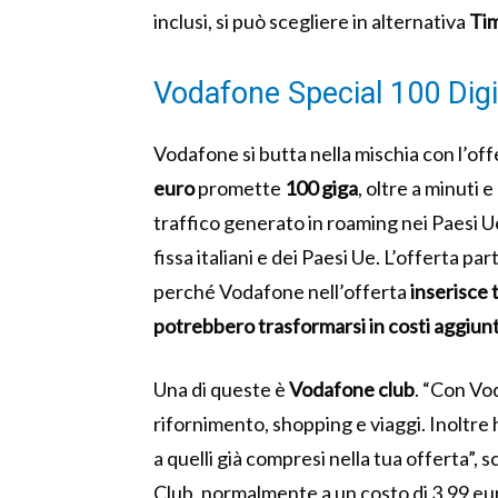
inclusi, si può scegliere in alternativa
Tim
Vodafone Special 100 Digit
Vodafone si butta nella mischia con l’offe
euro
promette
100 giga
, oltre a minuti e
traffico generato in roaming nei Paesi Ue 
fissa italiani e dei Paesi Ue. L’offerta par
perché Vodafone nell’offerta
inserisce 
potrebbero trasformarsi in costi aggiunt
Una di queste è
Vodafone club
. “Con Vo
rifornimento, shopping e viaggi. Inoltre 
a quelli già compresi nella tua offerta”,
Club, normalmente a un costo di 3,99 eu