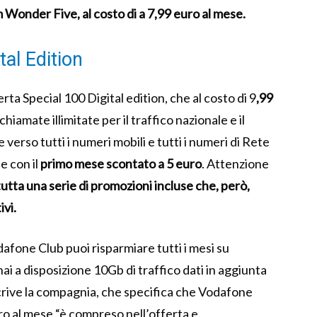
 Wonder Five, al costo di a 7,99 euro al mese.
al Edition
rta Special 100 Digital edition, che al costo di 9
,99
 chiamate illimitate per il traffico nazionale e il
verso tutti i numeri mobili e tutti i numeri di Rete
te con il
primo mese scontato a 5 euro
. Attenzione
tutta una serie di promozioni incluse che, però,
ivi.
dafone Club puoi risparmiare tutti i mesi su
hai a disposizione 10Gb di traffico dati in aggiunta
 scrive la compagnia, che specifica che Vodafone
ro al mese “è compreso nell’offerta e