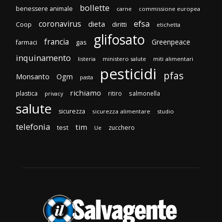
bollette
benessere animale
carne
commissione europea
efsa
coronavirus
dieta
Coop
diritti
etichetta
glifosato
francia
Greenpeace
gas
farmaci
inquinamento
listeria
ministero salute
miti alimentari
pesticidi
pfas
Monsanto
Ogm
pasta
richiamo
plastica
ritiro
salmonella
privacy
salute
sicurezza
sicurezza alimentare
studio
telefonia
tim
test
zucchero
Ue