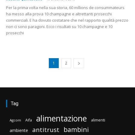
Per la prima volta nella sua storia, 60 millions de consummateurs
ha messo alla prova 10 champagne e altrettanti prosecchi
commerciali. E ha dovuto costatare che nel rapporto qualità prezzo
non ci sono paragoni. Ecco i risultati su 10 champagne e 10
prosecchi
1
2
Tag
alimentazione
Aifa
alimenti
Agcom
bambini
antitrust
ambiente