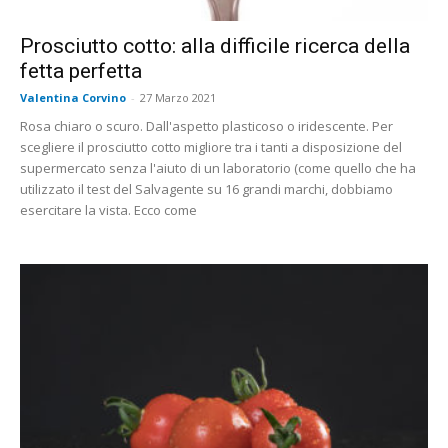
Prosciutto cotto: alla difficile ricerca della
fetta perfetta
Valentina Corvino
-
27 Marzo 2021
Rosa chiaro o scuro. Dall'aspetto plasticoso o iridescente. Per
scegliere il prosciutto cotto migliore tra i tanti a disposizione del
supermercato senza l'aiuto di un laboratorio (come quello che ha
utilizzato il test del Salvagente su 16 grandi marchi, dobbiamo
esercitare la vista. Ecco come