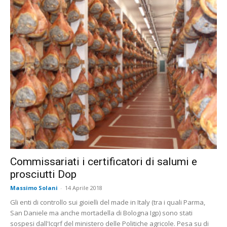
Commissariati i certificatori di salumi e
prosciutti Dop
Massimo Solani
-
14 Aprile 2018
Gli enti di controllo sui gioielli del made in Italy (tra i quali Parma,
San Daniele ma anche mortadella di Bologna Igp) sono stati
sospesi dall'Icqrf del ministero delle Politiche agricole. Pesa su di