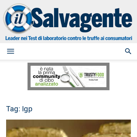
il
Salvagente
Tag: Igp