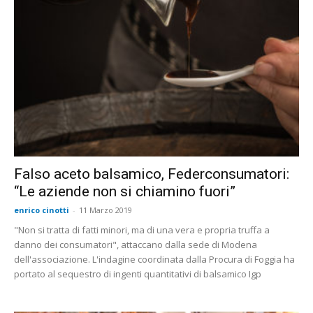
Falso aceto balsamico, Federconsumatori:
“Le aziende non si chiamino fuori”
enrico cinotti
-
11 Marzo 2019
"Non si tratta di fatti minori, ma di una vera e propria truffa a
danno dei consumatori", attaccano dalla sede di Modena
dell'associazione. L'indagine coordinata dalla Procura di Foggia ha
portato al sequestro di ingenti quantitativi di balsamico Igp