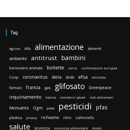
Tag
alimentazione
Aifa
alimenti
Agcom
bambini
antitrust
ambiente
bollette
benessere animale
carne
commissione europea
efsa
coronavirus
dieta
diritti
Coop
etichetta
glifosato
francia
Greenpeace
gas
farmaci
inquinamento
listeria
ministero salute
miti alimentari
pesticidi
pfas
Monsanto
Ogm
pasta
richiamo
plastica
ritiro
salmonella
privacy
salute
sicurezza
sicurezza alimentare
studio