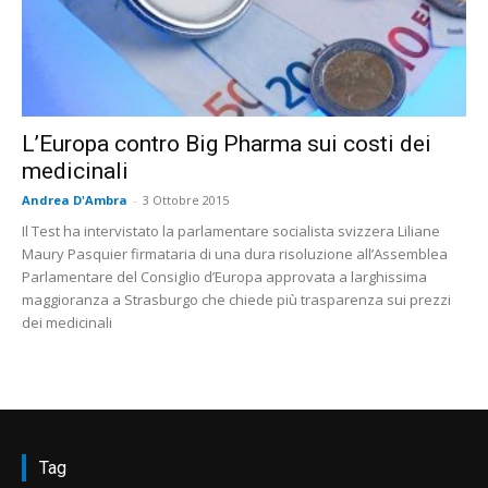
L’Europa contro Big Pharma sui costi dei
medicinali
Andrea D'Ambra
-
3 Ottobre 2015
Il Test ha intervistato la parlamentare socialista svizzera Liliane
Maury Pasquier firmataria di una dura risoluzione all’Assemblea
Parlamentare del Consiglio d’Europa approvata a larghissima
maggioranza a Strasburgo che chiede più trasparenza sui prezzi
dei medicinali
Tag