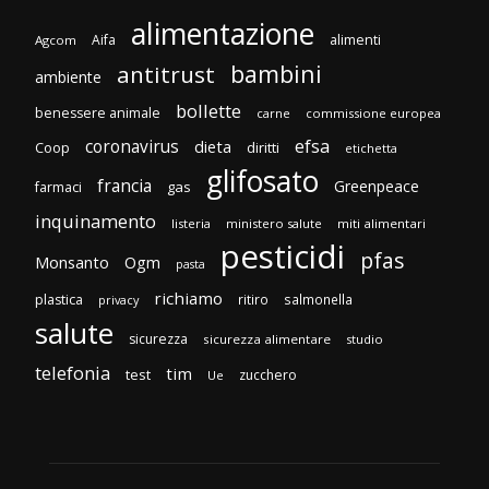
alimentazione
Aifa
alimenti
Agcom
bambini
antitrust
ambiente
bollette
benessere animale
carne
commissione europea
efsa
coronavirus
dieta
Coop
diritti
etichetta
glifosato
francia
Greenpeace
gas
farmaci
inquinamento
listeria
ministero salute
miti alimentari
pesticidi
pfas
Monsanto
Ogm
pasta
richiamo
plastica
ritiro
salmonella
privacy
salute
sicurezza
sicurezza alimentare
studio
telefonia
tim
test
zucchero
Ue