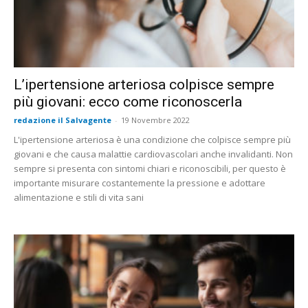
L’ipertensione arteriosa colpisce sempre
più giovani: ecco come riconoscerla
redazione il Salvagente
-
19 Novembre 2022
L'ipertensione arteriosa è una condizione che colpisce sempre più
giovani e che causa malattie cardiovascolari anche invalidanti. Non
sempre si presenta con sintomi chiari e riconoscibili, per questo è
importante misurare costantemente la pressione e adottare
alimentazione e stili di vita sani