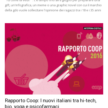
gift, un'infografica, un meme o una graphic novel con cui il marchio
della gdo vuole sollecitare l'opinione dei ragazzi tra i 18 e i 35 anni
Rapporto Coop: I nuovi italiani tra hi-tech,
bio, yoga e psicofarmaci