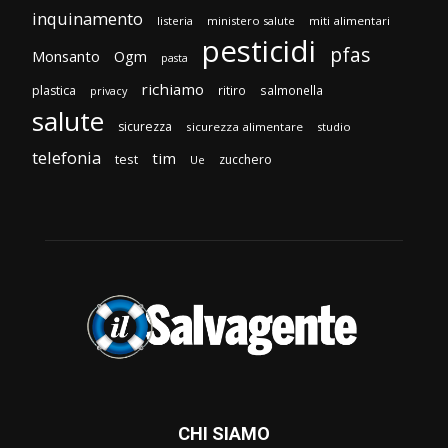
inquinamento
listeria
ministero salute
miti alimentari
pesticidi
pfas
Monsanto
Ogm
pasta
richiamo
plastica
ritiro
salmonella
privacy
salute
sicurezza
sicurezza alimentare
studio
telefonia
tim
test
zucchero
Ue
CHI SIAMO