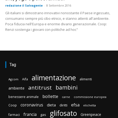
redazione il Salvagente
-
8 Settembre 2016
Gli italiani si dimostrano innovativi nonostante il Paese ingessato,
consumano sempre più cibo etnico, e stanno attenti all'ambiente.
Poca fiducia nell'Europa e enorme divario generazionale. Coop:
Renzi sostenga i giovani con politiche ad hoc"
Tag
alimentazione
Aifa
alimenti
Agcom
bambini
antitrust
ambiente
bollette
benessere animale
carne
commissione europea
efsa
coronavirus
dieta
diritti
Coop
etichetta
glifosato
francia
Greenpeace
gas
farmaci