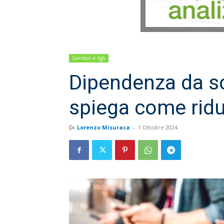
Genitori e figli
Dipendenza da s
spiega come ridu
Di
Lorenzo Misuraca
-
1 Ottobre 2024