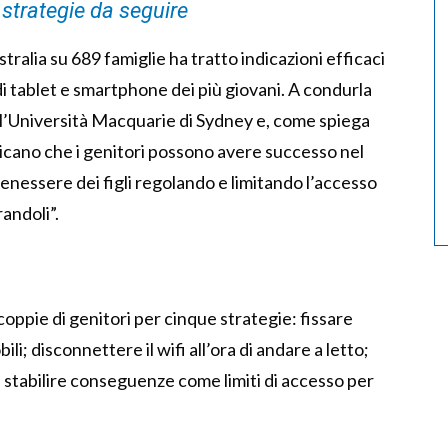
 strategie da seguire
tralia su 689 famiglie ha tratto indicazioni efficaci
di tablet e smartphone dei più giovani. A condurla
 l’Università Macquarie di Sydney e, come spiega
 indicano che i genitori possono avere successo nel
benessere dei figli regolando e limitando l’accesso
randoli”.
coppie di genitori per cinque strategie: fissare
mobili; disconnettere il wifi all’ora di andare a letto;
 e stabilire conseguenze come limiti di accesso per