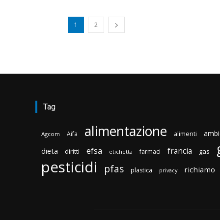
1
2
Tag
alimentazione
ambi
Aifa
alimenti
Agcom
efsa
francia
dieta
diritti
gas
farmaci
etichetta
pesticidi
pfas
richiamo
plastica
privacy