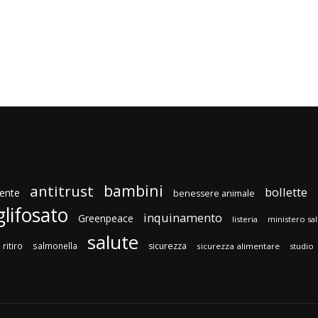
bambini
antitrust
bollette
ente
benessere animale
glifosato
inquinamento
Greenpeace
listeria
ministero sa
salute
ritiro
salmonella
sicurezza
sicurezza alimentare
studio