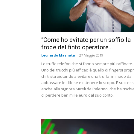
“Come ho evitato per un soffio la
frode del finto operatore...
Leonardo Masnata
-
27 Maggio 2019
Le truffe telefoniche si fanno sempre più raffinate.
Uno dei trucchi più efficaci è quello di fingersi propr
chi ti sta aiutando a evitare una truffa, in modo da
abbassare le difese e ottenere lo scopo. È succes
anche alla signora Miceli da Palermo, che ha rischi
di perdere ben mille euro dal suo conto.