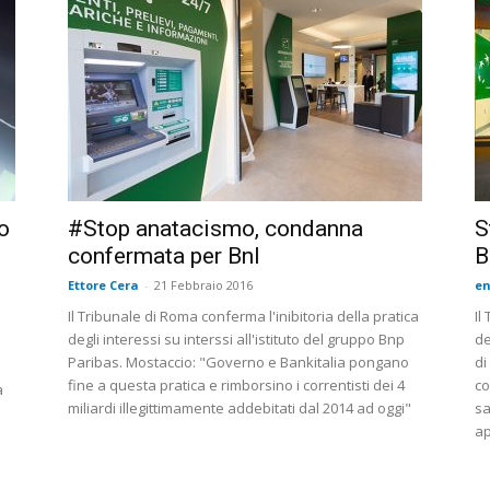
no
#Stop anatacismo, condanna
S
confermata per Bnl
B
Ettore Cera
-
21 Febbraio 2016
en
Il Tribunale di Roma conferma l'inibitoria della pratica
Il
degli interessi su interssi all'istituto del gruppo Bnp
de
o
Paribas. Mostaccio: "Governo e Bankitalia pongano
di
fine a questa pratica e rimborsino i correntisti dei 4
co
a
miliardi illegittimamente addebitati dal 2014 ad oggi"
sa
ap