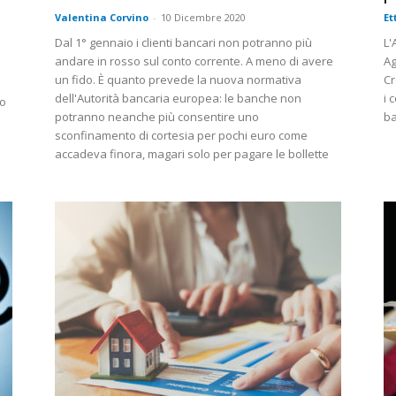
Valentina Corvino
-
10 Dicembre 2020
Et
Dal 1° gennaio i clienti bancari non potranno più
L'
andare in rosso sul conto corrente. A meno di avere
Ag
un fido. È quanto prevede la nuova normativa
Cr
dell'Autorità bancaria europea: le banche non
i 
to
potranno neanche più consentire uno
ba
sconfinamento di cortesia per pochi euro come
accadeva finora, magari solo per pagare le bollette