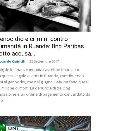
enocidio e crimini contro
’umanità in Ruanda: Bnp Paribas
otto accusa...
ccardo Quintili
-
25 Settembre 2017
 big delle finanze mondiali avrebbe finanziato
acquisto illegale di armi in Ruanda, contribuendo
sì al genocidio, che nel giugno 1994, ha fatto quasi
 milione di morti. La denuncia di tre Ong
ansalpine e un ordine di pagamento convalidato da
np