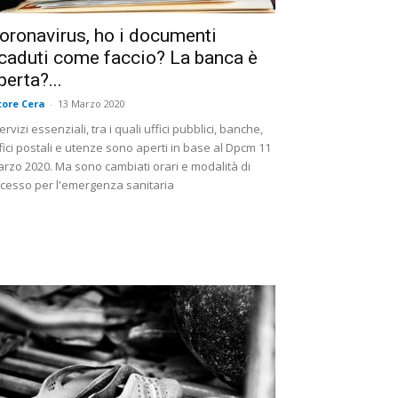
oronavirus, ho i documenti
caduti come faccio? La banca è
perta?...
tore Cera
-
13 Marzo 2020
servizi essenziali, tra i quali uffici pubblici, banche,
fici postali e utenze sono aperti in base al Dpcm 11
rzo 2020. Ma sono cambiati orari e modalità di
cesso per l'emergenza sanitaria