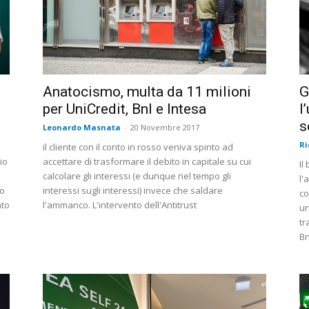
Anatocismo, multa da 11 milioni
G
per UniCredit, Bnl e Intesa
l
s
Leonardo Masnata
-
20 Novembre 2017
Ri
il cliente con il conto in rosso veniva spinto ad
io
accettare di trasformare il debito in capitale su cui
Il
calcolare gli interessi (e dunque nel tempo gli
l'
so
interessi sugli interessi) invece che saldare
co
ato
l'ammanco. L'intervento dell'Antitrust
un
tr
B