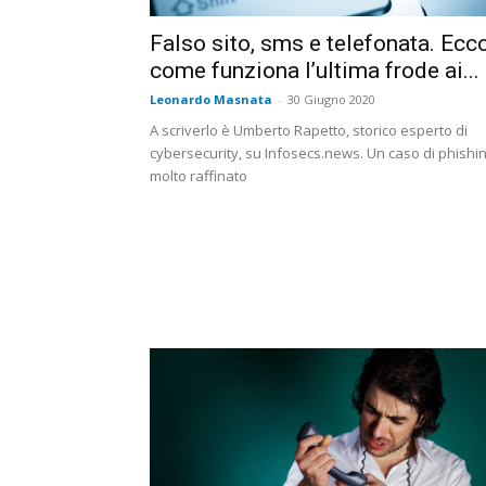
Falso sito, sms e telefonata. Ecc
come funziona l’ultima frode ai...
Leonardo Masnata
-
30 Giugno 2020
A scriverlo è Umberto Rapetto, storico esperto di
cybersecurity, su Infosecs.news. Un caso di phishi
molto raffinato