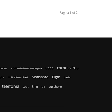
Pagina 1 di 2
coronavirus
Coop
carne
commissione europea
Monsanto
Ogm
lute
miti alimentari
pasta
telefonia
tim
test
zucchero
Ue