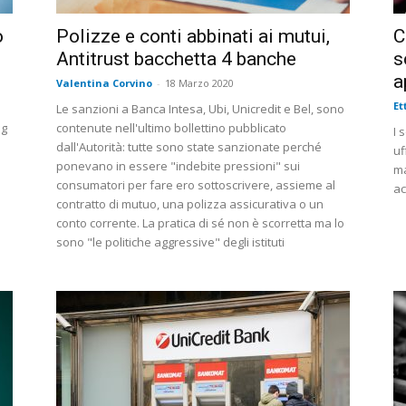
o
Polizze e conti abbinati ai mutui,
C
Antitrust bacchetta 4 banche
s
a
Valentina Corvino
-
18 Marzo 2020
Et
Le sanzioni a Banca Intesa, Ubi, Unicredit e Bel, sono
ng
contenute nell'ultimo bollettino pubblicato
I 
dall'Autorità: tutte sono state sanzionate perché
uf
ponevano in essere "indebite pressioni" sui
ma
consumatori per fare ero sottoscrivere, assieme al
ac
contratto di mutuo, una polizza assicurativa o un
conto corrente. La pratica di sé non è scorretta ma lo
sono "le politiche aggressive" degli istituti