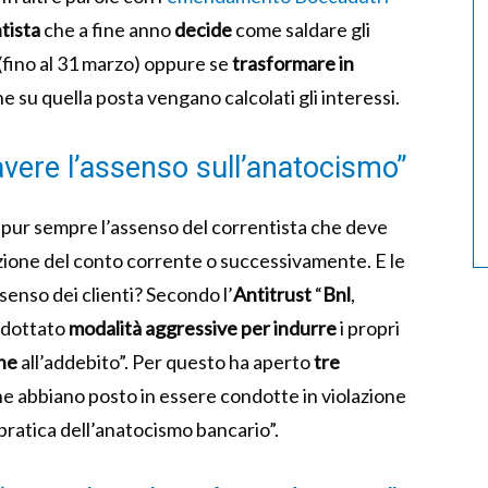
tista
che a fine anno
decide
come saldare gli
(fino al 31 marzo) oppure se
trasformare in
he su quella posta vengano calcolati gli interessi.
avere l’assenso sull’anatocismo”
e pur sempre l’assenso del correntista che deve
rizione del conto corrente o successivamente. E le
enso dei clienti? Secondo l’
Antitrust
“
Bnl
,
adottato
modalità aggressive per indurre
i propri
ne
all’addebito”. Per questo ha aperto
tre
he abbiano posto in essere condotte in violazione
pratica dell’anatocismo bancario”.