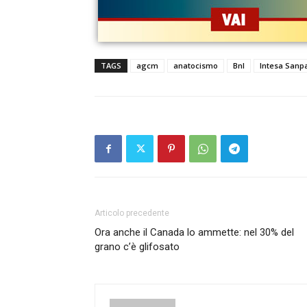
TAGS
agcm
anatocismo
Bnl
Intesa Sanp
Articolo precedente
Ora anche il Canada lo ammette: nel 30% del
grano c’è glifosato