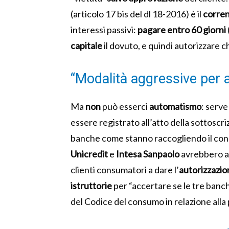
(articolo 17 bis del dl 18-2016) è il
corren
interessi passivi:
pagare entro 60 giorni
capitale
il dovuto, e quindi autorizzare c
“Modalità aggressive per 
Ma
non
può esserci
automatismo
: serv
essere registrato all’atto della sottosc
banche come stanno raccogliendo il cons
Unicredit
e
Intesa Sanpaolo
avrebbero 
clienti consumatori a dare l’
autorizzazio
istruttorie
per “accertare se le tre banc
del Codice del consumo in relazione alla 