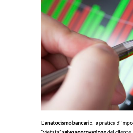
L’
anatocismo bancari
o, la pratica di impo
“vietata”
salvo approvazione
del cliente.