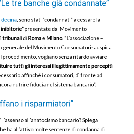
Le tre banche già condannate”
a decina
, sono stati “condannati” a cessare la
 inibitorie”
presentate dal Movimento
 i
tribunali
di
Roma
e
Milano
. “L’associazione –
o generale del Movimento Consumatori- auspica
el procedimento, vogliano senza ritardo avviare
ituire tutti gli interessi illegittimamente percepiti
cessario affinché i consumatori, di fronte ad
ancora nutrire fiducia nel sistema bancario”.
fano i risparmiatori”
o” l’assenso all’anatocismo bancario? Spiega
he ha all’attivo molte sentenze di condanna di