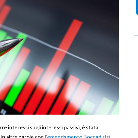
rre interessi sugli interessi passivi, è stata
 In altre parole con l’
emendamento Boccadutri