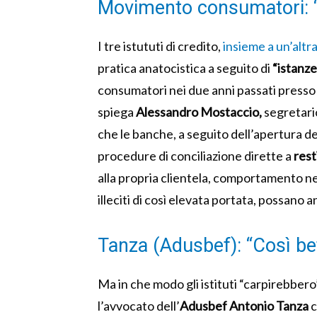
Movimento consumatori: “
I tre istututi di credito,
insieme a un’altr
pratica anatocistica a seguito di
“istanze
consumatori nei due anni passati presso
spiega
Alessandro Mostaccio,
segretari
che le banche, a seguito dell’apertura d
procedure di conciliazione dirette a
rest
alla propria clientela, comportamento ne
illeciti di così elevata portata, possano 
Tanza (Adusbef): “Così bef
Ma in che modo gli istituti “carpirebber
l’avvocato dell’
Adusbef
Antonio Tanza
c