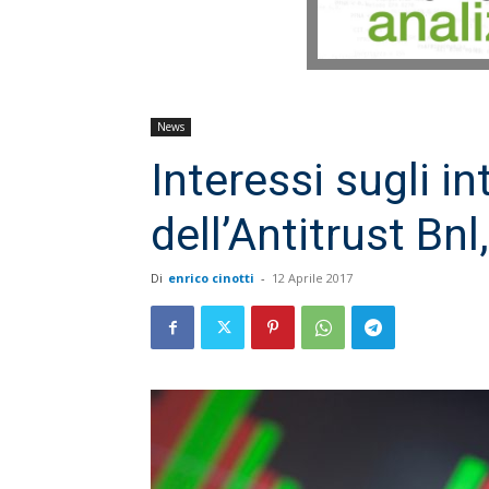
News
Interessi sugli in
dell’Antitrust Bnl
Di
enrico cinotti
-
12 Aprile 2017