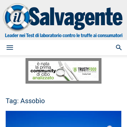
il
Salvagente
Tag: Assobìo