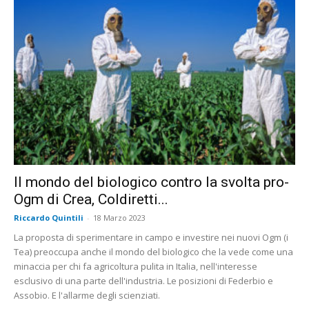
Il mondo del biologico contro la svolta pro-
Ogm di Crea, Coldiretti...
Riccardo Quintili
-
18 Marzo 2023
La proposta di sperimentare in campo e investire nei nuovi Ogm (i
Tea) preoccupa anche il mondo del biologico che la vede come una
minaccia per chi fa agricoltura pulita in Italia, nell'interesse
esclusivo di una parte dell'industria. Le posizioni di Federbio e
Assobio. E l'allarme degli scienziati.