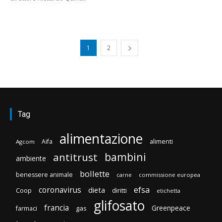
1
2
Tag
alimentazione
Aifa
alimenti
Agcom
bambini
antitrust
ambiente
bollette
benessere animale
carne
commissione europea
efsa
coronavirus
dieta
diritti
Coop
etichetta
glifosato
francia
Greenpeace
gas
farmaci