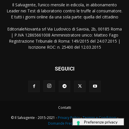
Il Salvagente, l’unico mensile in edicola, in abbonamento
Leader nei Test di laboratorio contro le truffe al consumatore.
E tutti i giorni online da una sola parte: quella del cittadino
EditorialeNovanta srl Via Ludovico di Savoia, 2b, 00185 Roma
| P.IVA 12865661008 Amministratore unico: Matteo Fago
Registrazione Tribunale di Roma: 149/2015 del 24.07.2015 |
Iscrizione ROC: n. 25400 del 12.03.2015
SEGUICI
Contatti
© Il Salvagente - 2015-2021 -
Privacy Policy
-
Termini e Condizioni
-
Domande Frequenti