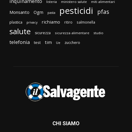
inquinamento
listeria
ministero salute
miti alimentari
pesticidi
pfas
Monsanto
Ogm
pasta
richiamo
plastica
ritiro
salmonella
privacy
salute
sicurezza
sicurezza alimentare
studio
telefonia
tim
test
zucchero
Ue
CHI SIAMO