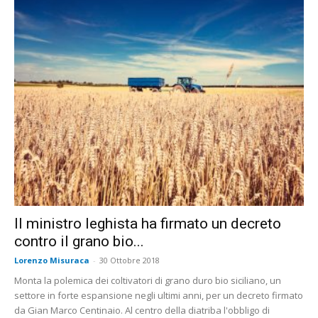
Il ministro leghista ha firmato un decreto
contro il grano bio...
Lorenzo Misuraca
-
30 Ottobre 2018
Monta la polemica dei coltivatori di grano duro bio siciliano, un
settore in forte espansione negli ultimi anni, per un decreto firmato
da Gian Marco Centinaio. Al centro della diatriba l'obbligo di