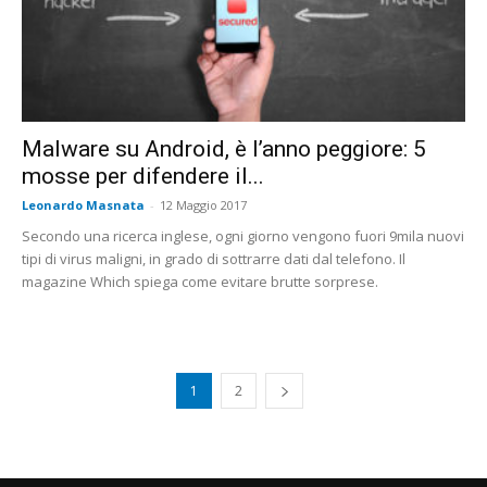
Malware su Android, è l’anno peggiore: 5
mosse per difendere il...
Leonardo Masnata
-
12 Maggio 2017
Secondo una ricerca inglese, ogni giorno vengono fuori 9mila nuovi
tipi di virus maligni, in grado di sottrarre dati dal telefono. Il
magazine Which spiega come evitare brutte sorprese.
1
2