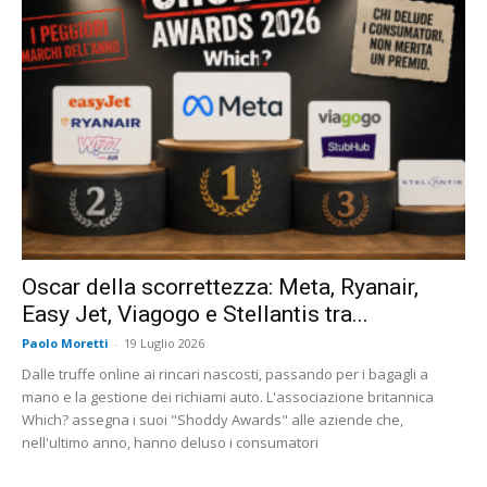
Oscar della scorrettezza: Meta, Ryanair,
Easy Jet, Viagogo e Stellantis tra...
Paolo Moretti
-
19 Luglio 2026
Dalle truffe online ai rincari nascosti, passando per i bagagli a
mano e la gestione dei richiami auto. L'associazione britannica
Which? assegna i suoi "Shoddy Awards" alle aziende che,
nell'ultimo anno, hanno deluso i consumatori