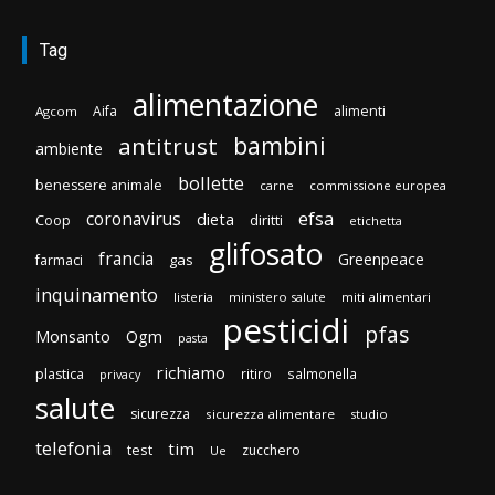
Tag
alimentazione
Aifa
alimenti
Agcom
bambini
antitrust
ambiente
bollette
benessere animale
carne
commissione europea
efsa
coronavirus
dieta
diritti
Coop
etichetta
glifosato
francia
Greenpeace
gas
farmaci
inquinamento
listeria
ministero salute
miti alimentari
pesticidi
pfas
Monsanto
Ogm
pasta
richiamo
plastica
ritiro
salmonella
privacy
salute
sicurezza
sicurezza alimentare
studio
telefonia
tim
test
zucchero
Ue