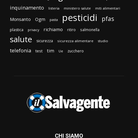
inquinamento
listeria
ministero salute
miti alimentari
pesticidi
pfas
Monsanto
Ogm
pasta
richiamo
plastica
ritiro
salmonella
privacy
salute
sicurezza
sicurezza alimentare
studio
telefonia
tim
test
zucchero
Ue
CHI SIAMO