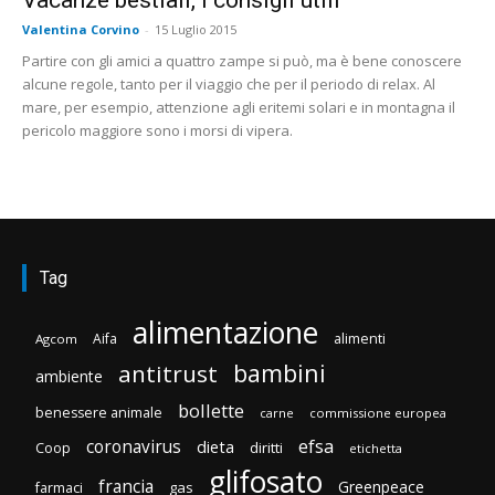
Valentina Corvino
-
15 Luglio 2015
Partire con gli amici a quattro zampe si può, ma è bene conoscere
alcune regole, tanto per il viaggio che per il periodo di relax. Al
mare, per esempio, attenzione agli eritemi solari e in montagna il
pericolo maggiore sono i morsi di vipera.
Tag
alimentazione
Aifa
alimenti
Agcom
bambini
antitrust
ambiente
bollette
benessere animale
carne
commissione europea
efsa
coronavirus
dieta
diritti
Coop
etichetta
glifosato
francia
Greenpeace
gas
farmaci