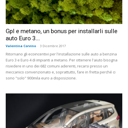
Gpl e metano, un bonus per installarli sulle
auto Euro 3...
Valentina Corvino
-
3 Dicembre 2017
Ritornano gli ecoincentivi per l'installazione sulle auto a benzina
Euro 3 e Euro 4 di impianti a metano. Per ottenere l'aiuto bisogna
risiedere in uno dei 682 comuni aderenti, recarsi presso un
meccanico convenzionato e, soprattutto, fare in fretta perché ci
sono "solo" 900mila euro a disposizione.