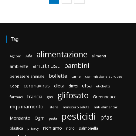
Tag
alimentazione
Aifa
alimenti
Agcom
bambini
antitrust
ambiente
bollette
benessere animale
carne
commissione europea
efsa
coronavirus
dieta
diritti
Coop
etichetta
glifosato
francia
Greenpeace
gas
farmaci
inquinamento
listeria
ministero salute
miti alimentari
pesticidi
pfas
Monsanto
Ogm
pasta
richiamo
plastica
ritiro
salmonella
privacy