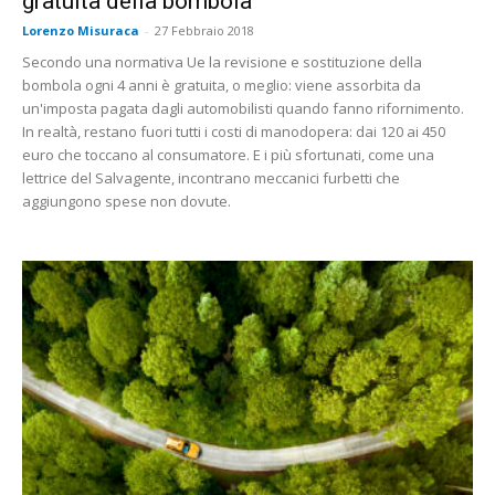
gratuita della bombola
Lorenzo Misuraca
-
27 Febbraio 2018
Secondo una normativa Ue la revisione e sostituzione della
bombola ogni 4 anni è gratuita, o meglio: viene assorbita da
un'imposta pagata dagli automobilisti quando fanno rifornimento.
In realtà, restano fuori tutti i costi di manodopera: dai 120 ai 450
euro che toccano al consumatore. E i più sfortunati, come una
lettrice del Salvagente, incontrano meccanici furbetti che
aggiungono spese non dovute.