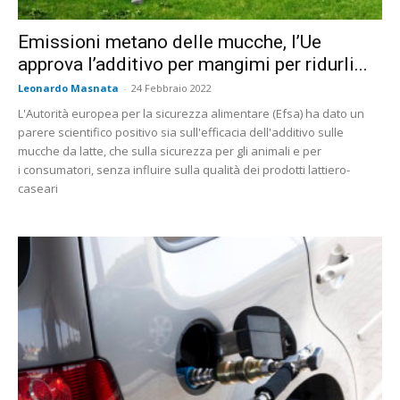
Emissioni metano delle mucche, l’Ue
approva l’additivo per mangimi per ridurli...
Leonardo Masnata
-
24 Febbraio 2022
L'Autorità europea per la sicurezza alimentare (Efsa) ha dato un
parere scientifico positivo sia sull'efficacia dell'additivo sulle
mucche da latte, che sulla sicurezza per gli animali e per
i consumatori, senza influire sulla qualità dei prodotti lattiero-
caseari