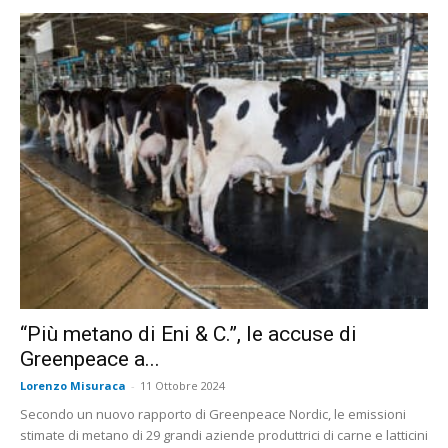
“Più metano di Eni & C.”, le accuse di
Greenpeace a...
Lorenzo Misuraca
-
11 Ottobre 2024
Secondo un nuovo rapporto di Greenpeace Nordic, le emissioni
stimate di metano di 29 grandi aziende produttrici di carne e latticini