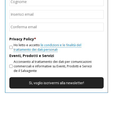
Cogn
Email
*
Inseri
email
Conf
email
Privacy Policy
*
Ho letto e accetto
le condizioni e le finalità del
trattamento dei dati personali
Eventi, Prodotti e Servizi
Acconsento al trattamento dei dati per comunicazioni
commerciali e informative su Eventi, Prodotti e Servizi
de il Salvagente