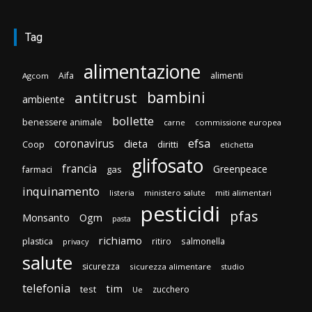
Tag
alimentazione
Aifa
alimenti
Agcom
bambini
antitrust
ambiente
bollette
benessere animale
carne
commissione europea
efsa
coronavirus
dieta
Coop
diritti
etichetta
glifosato
francia
Greenpeace
gas
farmaci
inquinamento
listeria
ministero salute
miti alimentari
pesticidi
pfas
Monsanto
Ogm
pasta
richiamo
plastica
ritiro
salmonella
privacy
salute
sicurezza
sicurezza alimentare
studio
telefonia
tim
test
zucchero
Ue