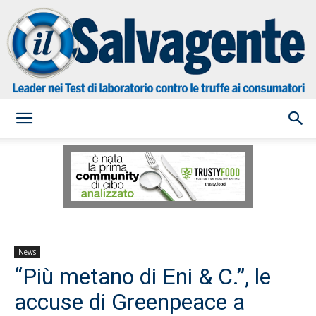
il
Salvagente
News
“Più metano di Eni & C.”, le
accuse di Greenpeace a