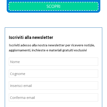
SCOPRI
Iscriviti alla newsletter
Iscriviti adesso alla nostra newsletter per ricevere notizie,
aggiornamenti, inchieste e materiali gratuiti esclusivi
Nome
*
Nom
Cogn
Email
*
Inseri
email
Conf
email