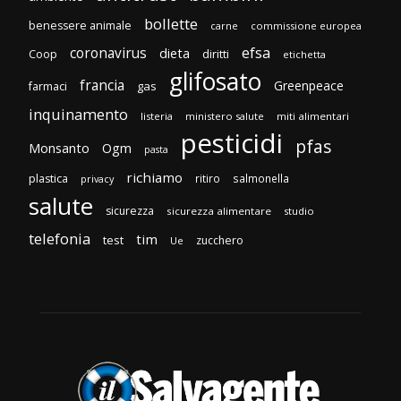
bollette
benessere animale
carne
commissione europea
efsa
coronavirus
dieta
diritti
Coop
etichetta
glifosato
francia
Greenpeace
gas
farmaci
inquinamento
listeria
ministero salute
miti alimentari
pesticidi
pfas
Monsanto
Ogm
pasta
richiamo
plastica
ritiro
salmonella
privacy
salute
sicurezza
sicurezza alimentare
studio
telefonia
tim
test
zucchero
Ue