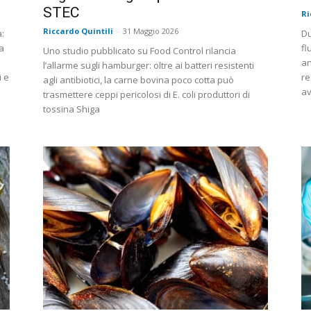
STEC
Ri
Riccardo Quintili
-
31 Maggio 2026
:
Du
a
fl
Uno studio pubblicato su Food Control rilancia
an
l’allarme sugli hamburger: oltre ai batteri resistenti
i e
re
agli antibiotici, la carne bovina poco cotta può
av
trasmettere ceppi pericolosi di E. coli produttori di
tossina Shiga