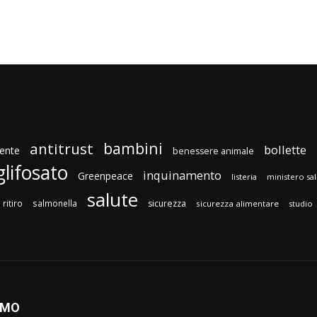
bambini
antitrust
bollette
ente
benessere animale
glifosato
inquinamento
Greenpeace
listeria
ministero sa
salute
ritiro
salmonella
sicurezza
sicurezza alimentare
studio
AMO