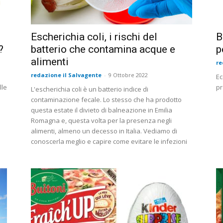
Escherichia coli, i rischi del
B
?
batterio che contamina acque e
p
alimenti
re
redazione il Salvagente
-
9 Ottobre 2022
Ec
lle
pr
L'escherichia coli è un batterio indice di
e
contaminazione fecale. Lo stesso che ha prodotto
questa estate il divieto di balneazione in Emilia
Romagna e, questa volta per la presenza negli
alimenti, almeno un decesso in Italia. Vediamo di
conoscerla meglio e capire come evitare le infezioni