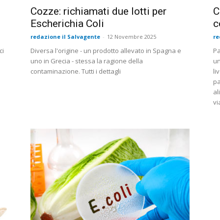
Cozze: richiamati due lotti per
C
Escherichia Coli
c
redazione il Salvagente
-
12 Novembre 2025
re
ci
Diversa l'origine - un prodotto allevato in Spagna e
Pa
uno in Grecia - stessa la ragione della
un
contaminazione. Tutti i dettagli
li
pa
al
vi