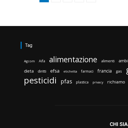
Tag
alimentazione
ambi
Aifa
alimenti
Agcom
efsa
francia
dieta
diritti
gas
farmaci
etichetta
pesticidi
pfas
richiamo
plastica
privacy
CHI SI