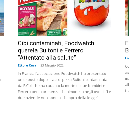
Cibi contaminati, Foodwatch
E
querela Buitoni e Ferrero:
B
“Attentato alla salute”
Lo
Ettore Cera
-
23 Maggio 2022
Co
as
In Francia l'associazione Foodwatch ha presentato
ma
in
un esposto dopo i casi di pizza Buitoni contaminata
al
da E.Coli che ha causato la morte di due bambini e
i 
Ferrero per la presenza di salmonella negli ovetti. "Le
due aziende non sono al di sopra della legge"