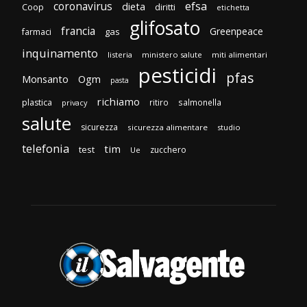
efsa
coronavirus
dieta
Coop
diritti
etichetta
glifosato
francia
Greenpeace
gas
farmaci
inquinamento
listeria
ministero salute
miti alimentari
pesticidi
pfas
Monsanto
Ogm
pasta
richiamo
plastica
ritiro
salmonella
privacy
salute
sicurezza
sicurezza alimentare
studio
telefonia
tim
test
zucchero
Ue