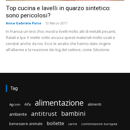
Top cucina e lavelli in quarzo sintetico:
sono pericolosi?
Anna Gabriela Pulce
-
12 Marzo 2017
In Francia un test choc mostra livelli molto alti di metalli pesanti,
ftalati e Ipa. E mette sotto accusa questi materiali molto usati e
venduti anche da noi. Ecco le analisi che hanno dato origine
all'allarme e la reazione dei big del settore, come Silestone.
Tag
alimentazione
Aifa
alimenti
Agcom
bambini
antitrust
ambiente
bollette
benessere animale
carne
commissione europea