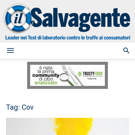
il
Salvagente
Tag: Cov