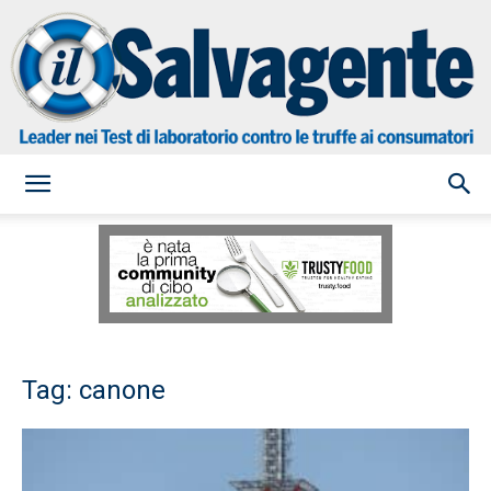
il
Salvagente
Tag: canone