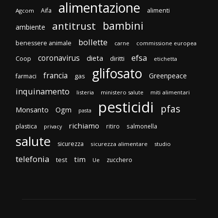
alimentazione
Aifa
alimenti
Agcom
bambini
antitrust
ambiente
bollette
benessere animale
carne
commissione europea
efsa
coronavirus
dieta
diritti
Coop
etichetta
glifosato
francia
Greenpeace
gas
farmaci
inquinamento
listeria
ministero salute
miti alimentari
pesticidi
pfas
Monsanto
Ogm
pasta
richiamo
plastica
ritiro
salmonella
privacy
salute
sicurezza
sicurezza alimentare
studio
telefonia
tim
test
zucchero
Ue