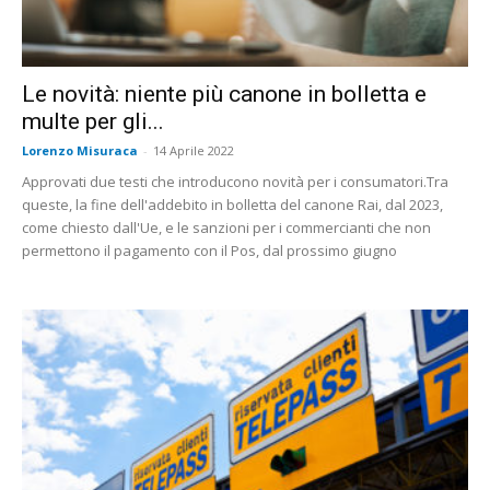
Le novità: niente più canone in bolletta e
multe per gli...
Lorenzo Misuraca
-
14 Aprile 2022
Approvati due testi che introducono novità per i consumatori.Tra
queste, la fine dell'addebito in bolletta del canone Rai, dal 2023,
come chiesto dall'Ue, e le sanzioni per i commercianti che non
permettono il pagamento con il Pos, dal prossimo giugno