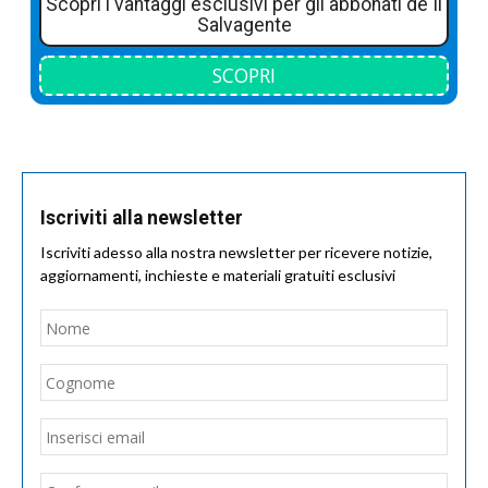
Scopri i vantaggi esclusivi per gli abbonati de Il
Salvagente
SCOPRI
Iscriviti alla newsletter
Iscriviti adesso alla nostra newsletter per ricevere notizie,
aggiornamenti, inchieste e materiali gratuiti esclusivi
Nome
*
Nom
Cogn
Email
*
Inseri
email
Conf