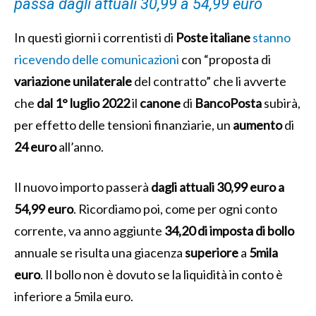
passa dagli attuali 30,99 a 54,99 euro
In questi giorni i correntisti di
Poste
italiane
stanno
ricevendo delle comunicazioni
con “proposta di
variazione
unilaterale
del contratto” che li avverte
che
dal 1° luglio 2022
il
canone
di
BancoPosta
subirà,
per effetto delle tensioni finanziarie, un
aumento
di
24 euro
all’anno.
Il nuovo importo passerà
dagli attuali 30,99 euro a
54,99 euro
. Ricordiamo poi, come per ogni conto
corrente, va anno aggiunte
34,20 di imposta di bollo
annuale se risulta una giacenza
superiore
a
5mila
euro
. Il bollo non è dovuto se la liquidità in conto è
inferiore a 5mila euro.