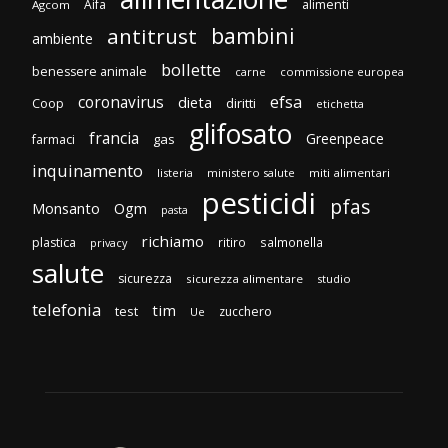
Aifa
alimenti
Agcom
bambini
antitrust
ambiente
bollette
benessere animale
carne
commissione europea
efsa
coronavirus
dieta
diritti
Coop
etichetta
glifosato
francia
Greenpeace
gas
farmaci
inquinamento
listeria
ministero salute
miti alimentari
pesticidi
pfas
Monsanto
Ogm
pasta
richiamo
plastica
ritiro
salmonella
privacy
salute
sicurezza
sicurezza alimentare
studio
telefonia
tim
test
zucchero
Ue