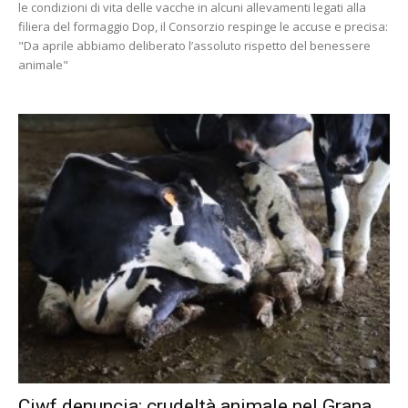
le condizioni di vita delle vacche in alcuni allevamenti legati alla
filiera del formaggio Dop, il Consorzio respinge le accuse e precisa:
"Da aprile abbiamo deliberato l’assoluto rispetto del benessere
animale"
Ciwf denuncia: crudeltà animale nel Grana