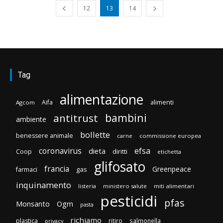
12
13
14
Tag
alimentazione
Aifa
alimenti
Agcom
bambini
antitrust
ambiente
bollette
benessere animale
carne
commissione europea
efsa
coronavirus
dieta
diritti
Coop
etichetta
glifosato
francia
Greenpeace
gas
farmaci
inquinamento
listeria
ministero salute
miti alimentari
pesticidi
pfas
Monsanto
Ogm
pasta
richiamo
plastica
ritiro
salmonella
privacy