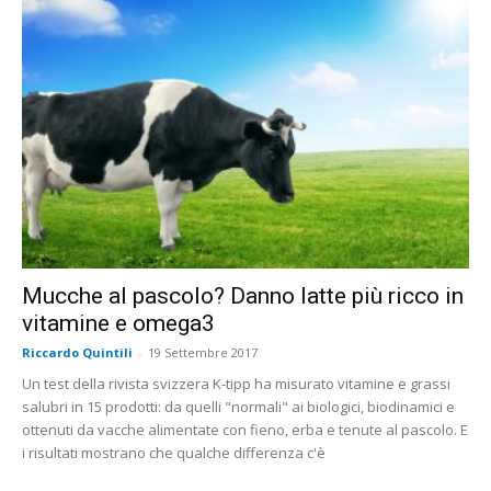
Mucche al pascolo? Danno latte più ricco in
vitamine e omega3
Riccardo Quintili
-
19 Settembre 2017
Un test della rivista svizzera K-tipp ha misurato vitamine e grassi
salubri in 15 prodotti: da quelli "normali" ai biologici, biodinamici e
ottenuti da vacche alimentate con fieno, erba e tenute al pascolo. E
i risultati mostrano che qualche differenza c'è