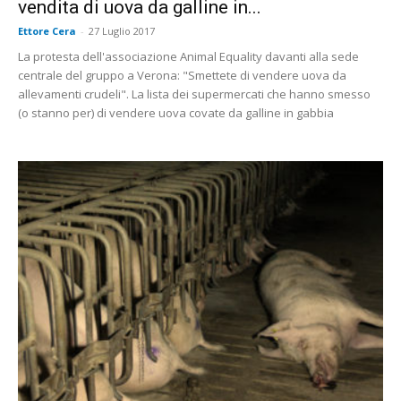
vendita di uova da galline in...
Ettore Cera
-
27 Luglio 2017
La protesta dell'associazione Animal Equality davanti alla sede
centrale del gruppo a Verona: "Smettete di vendere uova da
allevamenti crudeli". La lista dei supermercati che hanno smesso
(o stanno per) di vendere uova covate da galline in gabbia