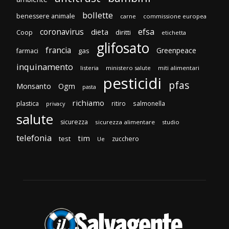
bollette
benessere animale
carne
commissione europea
efsa
coronavirus
dieta
diritti
Coop
etichetta
glifosato
francia
Greenpeace
gas
farmaci
inquinamento
listeria
ministero salute
miti alimentari
pesticidi
pfas
Monsanto
Ogm
pasta
richiamo
plastica
ritiro
salmonella
privacy
salute
sicurezza
sicurezza alimentare
studio
telefonia
tim
test
zucchero
Ue