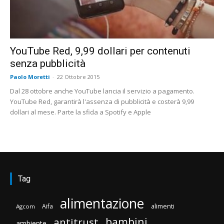
YouTube Red, 9,99 dollari per contenuti
senza pubblicità
Paolo Moretti
-
22 Ottobre 2015
Dal 28 ottobre anche YouTube lancia il servizio a pagamento.
YouTube Red, garantirà l'assenza di pubblicità e costerà 9,99
dollari al mese. Parte la sfida a Spotify e Apple
Tag
alimentazione
Aifa
alimenti
Agcom
bambini
antitrust
ambiente