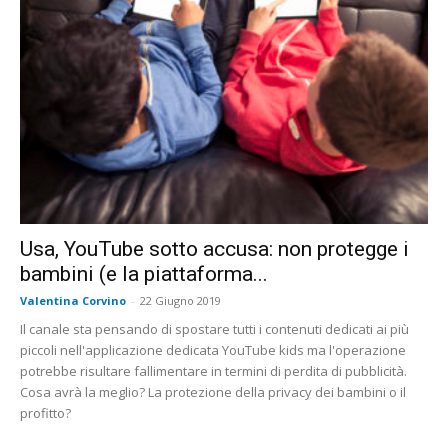
Usa, YouTube sotto accusa: non protegge i
bambini (e la piattaforma...
Valentina Corvino
-
22 Giugno 2019
Il canale sta pensando di spostare tutti i contenuti dedicati ai più
piccoli nell'applicazione dedicata YouTube kids ma l'operazione
potrebbe risultare fallimentare in termini di perdita di pubblicità.
Cosa avrà la meglio? La protezione della privacy dei bambini o il
profitto?