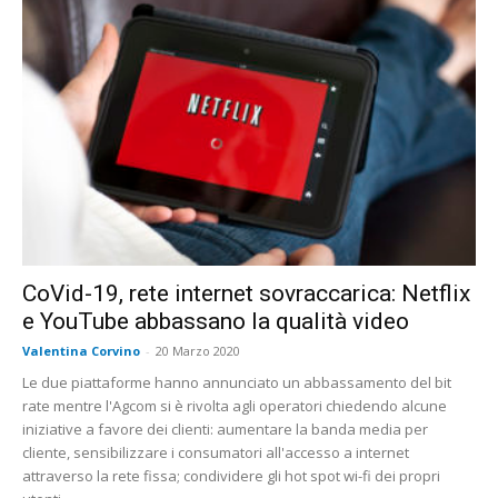
CoVid-19, rete internet sovraccarica: Netflix
e YouTube abbassano la qualità video
Valentina Corvino
-
20 Marzo 2020
Le due piattaforme hanno annunciato un abbassamento del bit
rate mentre l'Agcom si è rivolta agli operatori chiedendo alcune
iniziative a favore dei clienti: aumentare la banda media per
cliente, sensibilizzare i consumatori all'accesso a internet
attraverso la rete fissa; condividere gli hot spot wi-fi dei propri