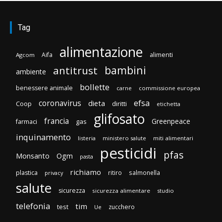
Tag
alimentazione
Aifa
alimenti
Agcom
bambini
antitrust
ambiente
bollette
benessere animale
carne
commissione europea
efsa
coronavirus
dieta
Coop
diritti
etichetta
glifosato
francia
Greenpeace
gas
farmaci
inquinamento
listeria
ministero salute
miti alimentari
pesticidi
pfas
Monsanto
Ogm
pasta
richiamo
plastica
ritiro
salmonella
privacy
salute
sicurezza
sicurezza alimentare
studio
telefonia
tim
test
zucchero
Ue