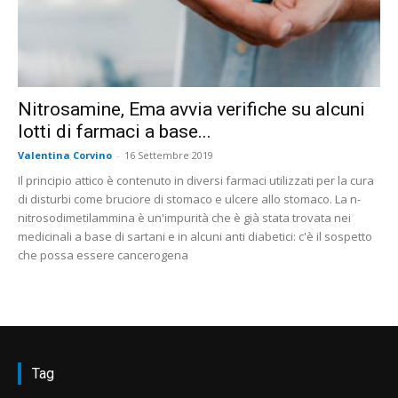
Nitrosamine, Ema avvia verifiche su alcuni
lotti di farmaci a base...
Valentina Corvino
-
16 Settembre 2019
Il principio attico è contenuto in diversi farmaci utilizzati per la cura
di disturbi come bruciore di stomaco e ulcere allo stomaco. La n-
nitrosodimetilammina è un'impurità che è già stata trovata nei
medicinali a base di sartani e in alcuni anti diabetici: c'è il sospetto
che possa essere cancerogena
Tag