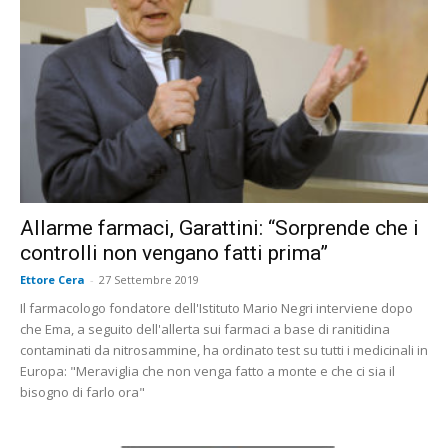
Allarme farmaci, Garattini: “Sorprende che i
controlli non vengano fatti prima”
Ettore Cera
-
27 Settembre 2019
Il farmacologo fondatore dell'Istituto Mario Negri interviene dopo
che Ema, a seguito dell'allerta sui farmaci a base di ranitidina
contaminati da nitrosammine, ha ordinato test su tutti i medicinali in
Europa: "Meraviglia che non venga fatto a monte e che ci sia il
bisogno di farlo ora"