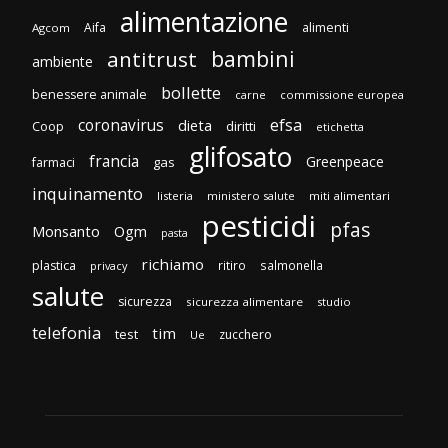
alimentazione
Aifa
alimenti
Agcom
bambini
antitrust
ambiente
bollette
benessere animale
carne
commissione europea
efsa
coronavirus
dieta
diritti
Coop
etichetta
glifosato
francia
Greenpeace
gas
farmaci
inquinamento
listeria
ministero salute
miti alimentari
pesticidi
pfas
Monsanto
Ogm
pasta
richiamo
plastica
ritiro
salmonella
privacy
salute
sicurezza
sicurezza alimentare
studio
telefonia
tim
test
zucchero
Ue