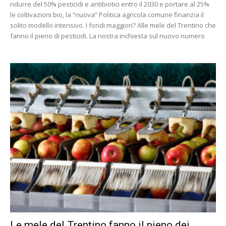
ridurre del 50% pesticidi e antibiotici entro il 2030 e portare al 25%
le coltivazioni bio, la “nuova” Politica agricola comune finanzia il
solito modello intensivo. I fondi maggiori? Alle mele del Trentino che
fanno il pieno di pesticidi. La nostra inchiesta sul nuovo numero
Le mele del Trentino fanno il pieno dei