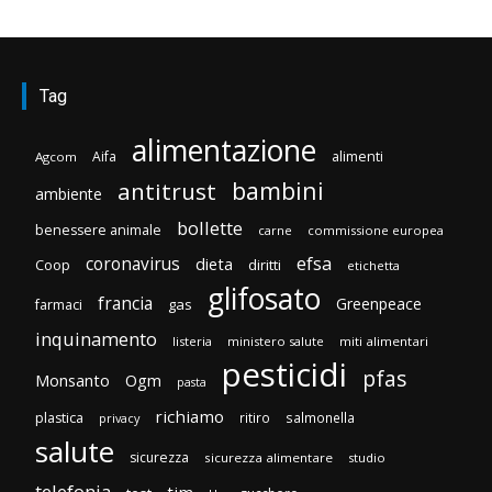
Tag
alimentazione
Aifa
alimenti
Agcom
bambini
antitrust
ambiente
bollette
benessere animale
carne
commissione europea
efsa
coronavirus
dieta
Coop
diritti
etichetta
glifosato
francia
Greenpeace
gas
farmaci
inquinamento
listeria
ministero salute
miti alimentari
pesticidi
pfas
Monsanto
Ogm
pasta
richiamo
plastica
ritiro
salmonella
privacy
salute
sicurezza
sicurezza alimentare
studio
telefonia