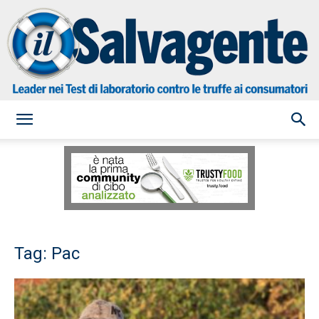
il
Salvagente
Tag: Pac