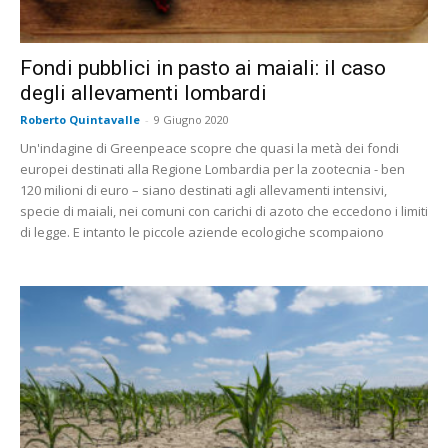
Fondi pubblici in pasto ai maiali: il caso
degli allevamenti lombardi
Roberto Quintavalle
-
9 Giugno 2020
Un'indagine di Greenpeace scopre che quasi la metà dei fondi
europei destinati alla Regione Lombardia per la zootecnia - ben
120 milioni di euro – siano destinati agli allevamenti intensivi,
specie di maiali, nei comuni con carichi di azoto che eccedono i limiti
di legge. E intanto le piccole aziende ecologiche scompaiono