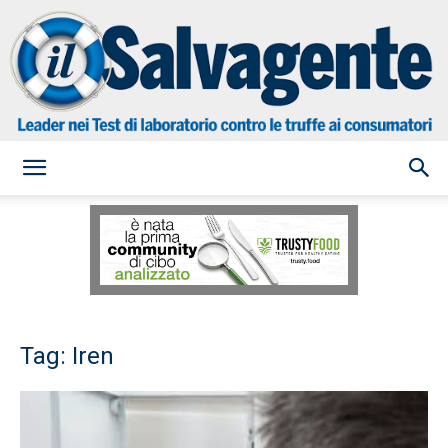
il
Salvagente
Tag: Iren