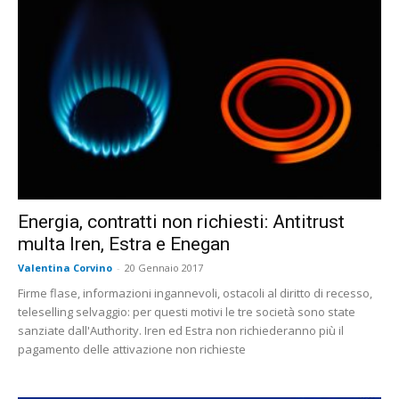
Energia, contratti non richiesti: Antitrust
multa Iren, Estra e Enegan
Valentina Corvino
-
20 Gennaio 2017
Firme flase, informazioni ingannevoli, ostacoli al diritto di recesso,
teleselling selvaggio: per questi motivi le tre società sono state
sanziate dall'Authority. Iren ed Estra non richiederanno più il
pagamento delle attivazione non richieste