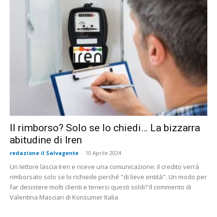
Il rimborso? Solo se lo chiedi… La bizzarra
abitudine di Iren
redazione il Salvagente
-
10 Aprile 2024
Un lettore lascia Iren e riceve una comunicazione: il credito verrà
rimborsato solo se lo richiede perché "di lieve entità". Un modo per
far desistere molti clienti e tenersi questi soldi? Il commento di
Valentina Masciari di Konsumer Italia