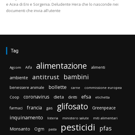
e Acea di Eni e Sorgenia. Deludente Hera che lo nasconde nei
documenti che invia all'utente
Tag
alimentazione
Aifa
alimenti
Agcom
bambini
antitrust
ambiente
bollette
benessere animale
carne
commissione europea
efsa
coronavirus
dieta
Coop
diritti
etichetta
glifosato
francia
Greenpeace
gas
farmaci
inquinamento
listeria
ministero salute
miti alimentari
pesticidi
pfas
Monsanto
Ogm
pasta