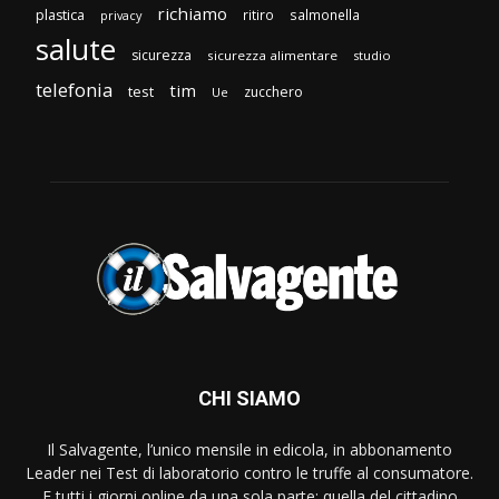
richiamo
plastica
ritiro
salmonella
privacy
salute
sicurezza
sicurezza alimentare
studio
telefonia
tim
test
zucchero
Ue
CHI SIAMO
Il Salvagente, l’unico mensile in edicola, in abbonamento
Leader nei Test di laboratorio contro le truffe al consumatore.
E tutti i giorni online da una sola parte: quella del cittadino